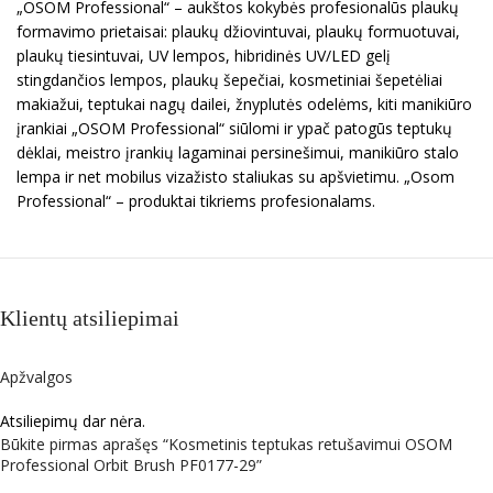
„OSOM Professional“ – aukštos kokybės profesionalūs plaukų
formavimo prietaisai: plaukų džiovintuvai, plaukų formuotuvai,
plaukų tiesintuvai, UV lempos, hibridinės UV/LED gelį
stingdančios lempos, plaukų šepečiai, kosmetiniai šepetėliai
makiažui, teptukai nagų dailei, žnyplutės odelėms, kiti manikiūro
įrankiai „OSOM Professional“ siūlomi ir ypač patogūs teptukų
dėklai, meistro įrankių lagaminai persinešimui, manikiūro stalo
lempa ir net mobilus vizažisto staliukas su apšvietimu. „Osom
Professional“ – produktai tikriems profesionalams.
Klientų atsiliepimai
Apžvalgos
Atsiliepimų dar nėra.
Būkite pirmas aprašęs “Kosmetinis teptukas retušavimui OSOM
Professional Orbit Brush PF0177-29”