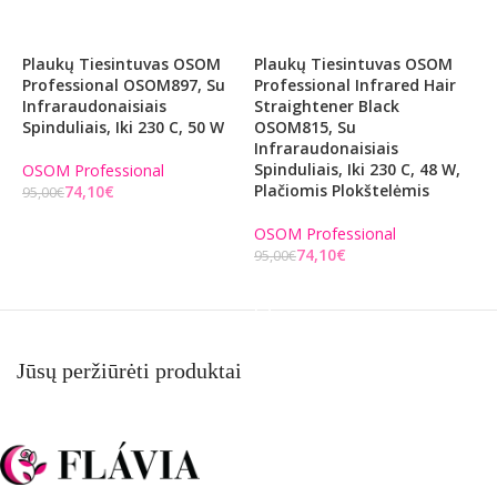
Plaukų Tiesintuvas OSOM
Plaukų Tiesintuvas OSOM
P
Professional OSOM897, Su
Professional Infrared Hair
P
Infraraudonaisiais
Straightener Black
H
Spinduliais, Iki 230 C, 50 W
OSOM815, Su
O
Infraraudonaisiais
J
Spinduliais, Iki 230 C, 48 W,
V
OSOM Professional
Plačiomis Plokštelėmis
74,10
€
95,00
€
O
Į KREPŠELĮ
OSOM Professional
6
74,10
€
95,00
€
Į KREPŠELĮ
Jūsų peržiūrėti produktai