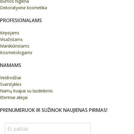
Burnos higiena
Dekoratyvinė kosmetika
PROFESIONALAMS
Kirpėjams
Visažistams
Manikiūristams
Kosmetologams
NAMAMS
Veidrodžiai
Svarstyklės
Namų kvapai su lazdelėmis
Eteriniai aliejai
PRENUMERUOK IR SUŽINOK NAUJIENAS PIRMAS!