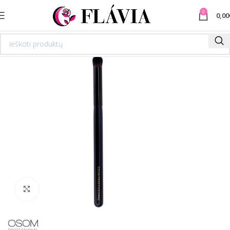
0
0,00
Spustelėkite norėdami padidinti