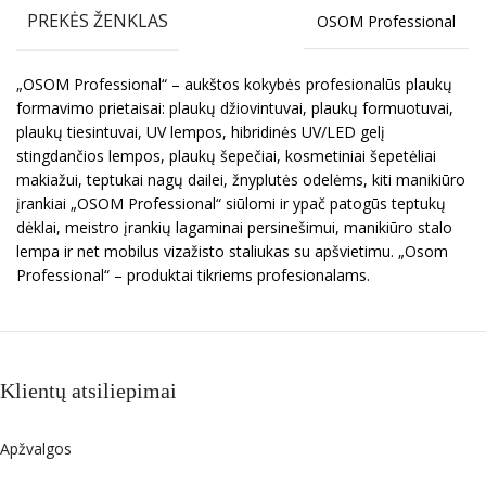
PREKĖS ŽENKLAS
OSOM Professional
„OSOM Professional“ – aukštos kokybės profesionalūs plaukų
formavimo prietaisai: plaukų džiovintuvai, plaukų formuotuvai,
plaukų tiesintuvai, UV lempos, hibridinės UV/LED gelį
stingdančios lempos, plaukų šepečiai, kosmetiniai šepetėliai
makiažui, teptukai nagų dailei, žnyplutės odelėms, kiti manikiūro
įrankiai „OSOM Professional“ siūlomi ir ypač patogūs teptukų
dėklai, meistro įrankių lagaminai persinešimui, manikiūro stalo
lempa ir net mobilus vizažisto staliukas su apšvietimu. „Osom
Professional“ – produktai tikriems profesionalams.
Klientų atsiliepimai
Apžvalgos