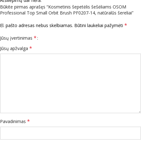
Atsiliepimų dar nėra.
Būkite pirmas aprašęs “Kosmetinis šepetėlis šešėliams OSOM
Professional Top Small Orbit Brush PF0207-14, natūralūs šereliai”
*
El. pašto adresas nebus skelbiamas.
Būtini laukeliai pažymėti
*
Jūsų įvertinimas
*
Jūsų apžvalga
*
Pavadinimas