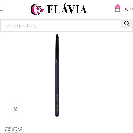
0
0,00
Spustelėkite norėdami padidinti