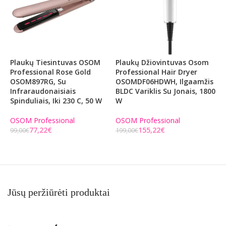
Plaukų Tiesintuvas OSOM
Plaukų Džiovintuvas Osom
P
Professional Rose Gold
Professional Hair Dryer
P
OSOM897RG, Su
OSOMDF06HDWH, Ilgaamžis
O
Infraraudonaisiais
BLDC Variklis Su Jonais, 1800
B
Spinduliais, Iki 230 C, 50 W
W
OSOM Professional
OSOM Professional
O
77,22
€
155,22
€
99,00
€
199,00
€
1
Į KREPŠELĮ
Į KREPŠELĮ
Jūsų peržiūrėti produktai