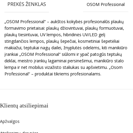
PREKĖS ŽENKLAS
OSOM Professional
„OSOM Professional“ – aukštos kokybės profesionalūs plaukų
formavimo prietaisai: plaukų džiovintuvai, plaukų formuotuvai,
plaukų tiesintuvai, UV lempos, hibridinės UV/LED gelį
stingdančios lempos, plaukų šepečiai, kosmetiniai šepetėliai
makiažui, teptukai nagų dailei, žnyplutės odelėms, kiti manikiūro
įrankiai „OSOM Professional“ siūlomi ir ypač patogūs teptukų
dėklai, meistro įrankių lagaminai persinešimui, manikiūro stalo
lempa ir net mobilus vizažisto staliukas su apšvietimu. „Osom
Professional“ – produktai tikriems profesionalams.
Klientų atsiliepimai
Apžvalgos