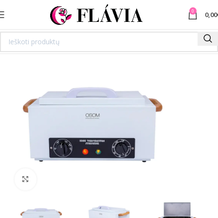
0
0,00
Spustelėkite norėdami padidinti