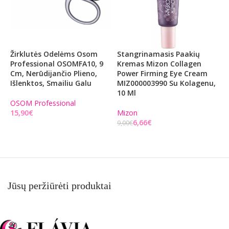
Žirklutės Odelėms Osom
Stangrinamasis Paakių
M
Professional OSOMFA10, 9
Kremas Mizon Collagen
B
Cm, Nerūdijančio Plieno,
Power Firming Eye Cream
S
Išlenktos, Smailiu Galu
MIZ000003990 Su Kolagenu,
S
10 Ml
S
OSOM Professional
€
Mizon
B
6,66
€
9,00
€
2
Į KREPŠELĮ
Į KREPŠELĮ
Jūsų peržiūrėti produktai