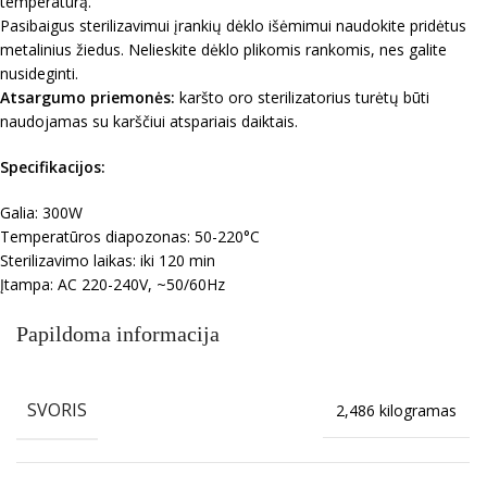
temperatūrą.
Pasibaigus sterilizavimui įrankių dėklo išėmimui naudokite pridėtus
metalinius žiedus. Nelieskite dėklo plikomis rankomis, nes galite
nusideginti.
Atsargumo priemonės:
karšto oro sterilizatorius turėtų būti
naudojamas su karščiui atspariais daiktais.
Specifikacijos:
Galia: 300W
Temperatūros diapozonas: 50-220°C
Sterilizavimo laikas: iki 120 min
Įtampa: AC 220-240V, ~50/60Hz
Papildoma informacija
SVORIS
2,486 kilogramas