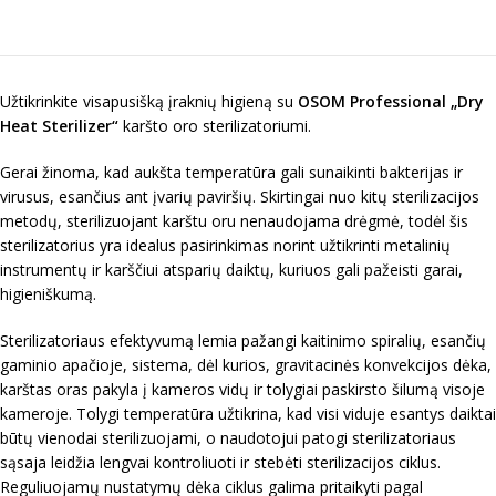
Užtikrinkite visapusišką įraknių higieną su
OSOM Professional „Dry
Heat Sterilizer“
karšto oro sterilizatoriumi.
Gerai žinoma, kad aukšta temperatūra gali sunaikinti bakterijas ir
virusus, esančius ant įvarių paviršių. Skirtingai nuo kitų sterilizacijos
metodų, sterilizuojant karštu oru nenaudojama drėgmė, todėl šis
sterilizatorius yra idealus pasirinkimas norint užtikrinti metalinių
instrumentų ir karščiui atsparių daiktų, kuriuos gali pažeisti garai,
higieniškumą.
Sterilizatoriaus efektyvumą lemia pažangi kaitinimo spiralių, esančių
gaminio apačioje, sistema, dėl kurios, gravitacinės konvekcijos dėka,
karštas oras pakyla į kameros vidų ir tolygiai paskirsto šilumą visoje
kameroje. Tolygi temperatūra užtikrina, kad visi viduje esantys daiktai
būtų vienodai sterilizuojami, o naudotojui patogi sterilizatoriaus
sąsaja leidžia lengvai kontroliuoti ir stebėti sterilizacijos ciklus.
Reguliuojamų nustatymų dėka ciklus galima pritaikyti pagal