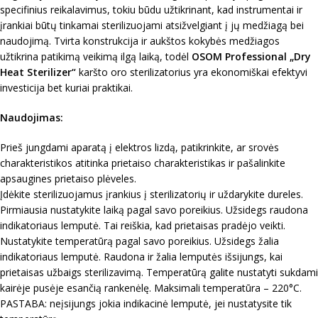
specifinius reikalavimus, tokiu būdu užtikrinant, kad instrumentai ir
įrankiai būtų tinkamai sterilizuojami atsižvelgiant į jų medžiagą bei
naudojimą. Tvirta konstrukcija ir aukštos kokybės medžiagos
užtikrina patikimą veikimą ilgą laiką, todėl
OSOM Professional „Dry
Heat Sterilizer“
karšto oro sterilizatorius yra ekonomiškai efektyvi
investicija bet kuriai praktikai.
Naudojimas:
Prieš jungdami aparatą į elektros lizdą, patikrinkite, ar srovės
charakteristikos atitinka prietaiso charakteristikas ir pašalinkite
apsaugines prietaiso plėveles.
Įdėkite sterilizuojamus įrankius į sterilizatorių ir uždarykite dureles.
Pirmiausia nustatykite laiką pagal savo poreikius. Užsidegs raudona
indikatoriaus lemputė. Tai reiškia, kad prietaisas pradėjo veikti.
Nustatykite temperatūrą pagal savo poreikius. Užsidegs žalia
indikatoriaus lemputė. Raudona ir žalia lemputės išsijungs, kai
prietaisas užbaigs sterilizavimą. Temperatūrą galite nustatyti sukdami
kairėje pusėje esančią rankenėlę. Maksimali temperatūra – 220°C.
PASTABA: neįsijungs jokia indikacinė lemputė, jei nustatysite tik