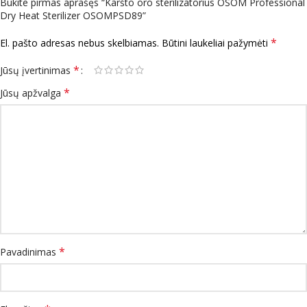
Būkite pirmas aprašęs “Karšto oro sterilizatorius OSOM Professional
Dry Heat Sterilizer OSOMPSD89”
*
El. pašto adresas nebus skelbiamas.
Būtini laukeliai pažymėti
*
Jūsų įvertinimas
*
Jūsų apžvalga
*
Pavadinimas