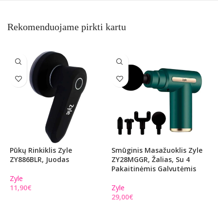
Rekomenduojame pirkti kartu
Pūkų Rinkiklis Zyle
Smūginis Masažuoklis Zyle
S
ZY886BLR, Juodas
ZY28MGGR, Žalias, Su 4
Z
Pakaitinėmis Galvutėmis
P
Zyle
€
Zyle
Z
€
Į KREPŠELĮ
Į KREPŠELĮ