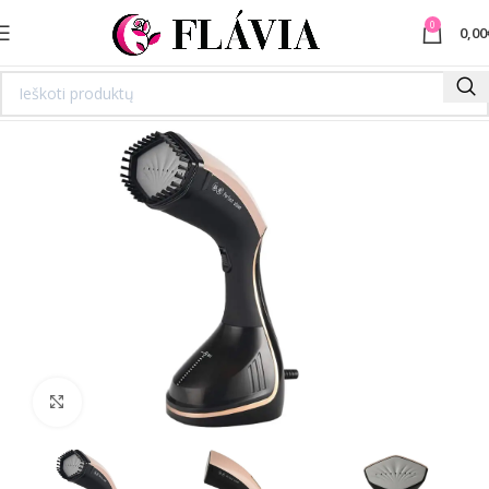
0
0,00
Spustelėkite norėdami padidinti