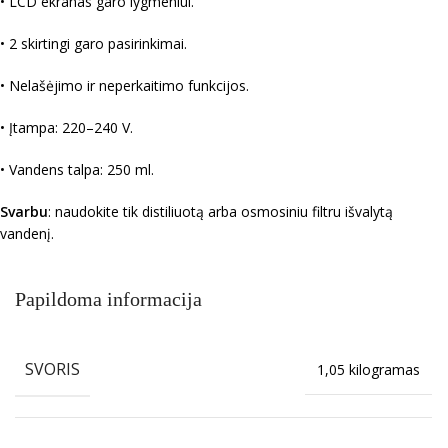
• LCD ekranas garo lygmeniui.
• 2 skirtingi garo pasirinkimai.
• Nelašėjimo ir neperkaitimo funkcijos.
• Įtampa: 220–240 V.
• Vandens talpa: 250 ml.
Svarbu
: naudokite tik distiliuotą arba osmosiniu filtru išvalytą
vandenį.
Papildoma informacija
SVORIS
1,05 kilogramas