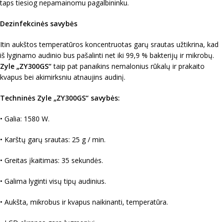
taps tiesiog nepamainomu pagalbininku.
Dezinfekcinės savybės
Itin aukštos temperatūros koncentruotas garų srautas užtikrina, kad
iš lyginamo audinio bus pašalinti net iki 99,9 % bakterijų ir mikrobų.
Zyle „ZY300GS“
taip pat panaikins nemalonius rūkalų ir prakaito
kvapus bei akimirksniu atnaujins audinį.
Techninės Zyle „ZY300GS“ savybės:
• Galia: 1580 W.
• Karštų garų srautas: 25 g / min.
• Greitas įkaitimas: 35 sekundės.
• Galima lyginti visų tipų audinius.
• Aukšta, mikrobus ir kvapus naikinanti, temperatūra.