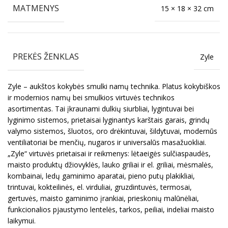
MATMENYS
15 × 18 × 32 cm
PREKĖS ŽENKLAS
Zyle
Zyle – aukštos kokybės smulki namų technika. Platus kokybiškos
ir modernios namų bei smulkios virtuvės technikos
asortimentas. Tai įkraunami dulkių siurbliai, lygintuvai bei
lyginimo sistemos, prietaisai lyginantys karštais garais, grindų
valymo sistemos, šluotos, oro drėkintuvai, šildytuvai, modernūs
ventiliatoriai be menčių, nugaros ir universalūs masažuokliai.
„Zyle“ virtuvės prietaisai ir reikmenys: lėtaeigės sulčiaspaudės,
maisto produktų džiovyklės, lauko griliai ir el. griliai, mėsmalės,
kombainai, ledų gaminimo aparatai, pieno putų plakikliai,
trintuvai, kokteilinės, el. virduliai, gruzdintuvės, termosai,
gertuvės, maisto gaminimo įrankiai, prieskonių malūnėliai,
funkcionalios pjaustymo lentelės, tarkos, peiliai, indeliai maisto
laikymui.