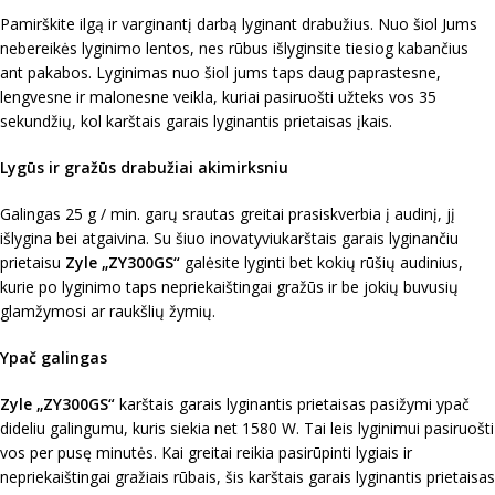
Pamirškite ilgą ir varginantį darbą lyginant drabužius. Nuo šiol Jums
nebereikės lyginimo lentos, nes rūbus išlyginsite tiesiog kabančius
ant pakabos. Lyginimas nuo šiol jums taps daug paprastesne,
lengvesne ir malonesne veikla, kuriai pasiruošti užteks vos 35
sekundžių, kol karštais garais lyginantis prietaisas įkais.
Lygūs ir gražūs drabužiai akimirksniu
Galingas 25 g / min. garų srautas greitai prasiskverbia į audinį, jį
išlygina bei atgaivina. Su šiuo inovatyviukarštais garais lyginančiu
prietaisu
Zyle „ZY300GS“
galėsite lyginti bet kokių rūšių audinius,
kurie po lyginimo taps nepriekaištingai gražūs ir be jokių buvusių
glamžymosi ar raukšlių žymių.
Ypač galingas
Zyle „ZY300GS“
karštais garais lyginantis prietaisas pasižymi ypač
dideliu galingumu, kuris siekia net 1580 W. Tai leis lyginimui pasiruošti
vos per pusę minutės. Kai greitai reikia pasirūpinti lygiais ir
nepriekaištingai gražiais rūbais, šis karštais garais lyginantis prietaisas