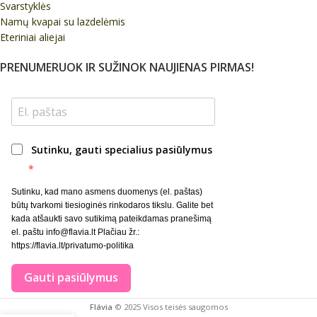
Svarstyklės
Namų kvapai su lazdelėmis
Eteriniai aliejai
PRENUMERUOK IR SUŽINOK NAUJIENAS PIRMAS!
Sutinku, gauti specialius pasiūlymus
Sutinku, kad mano asmens duomenys (el. paštas)
būtų tvarkomi tiesioginės rinkodaros tikslu. Galite bet
kada atšaukti savo sutikimą pateikdamas pranešimą
el. paštu info@flavia.lt Plačiau žr.:
https://flavia.lt/privatumo-politika
Gauti pasiūlymus
Flávia
© 2025 Visos teisės saugomos