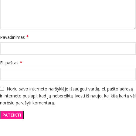
*
Pavadinimas
*
El. paštas
Noriu savo interneto naršyklėje išsaugoti vardą, el. pašto adresą
ir interneto puslapį, kad jų nebereiktų įvesti iš naujo, kai kitą kartą vėl
norėsiu parašyti komentarą.