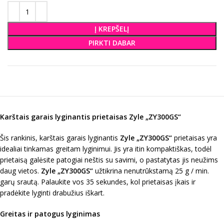
Į KREPŠELĮ
PIRKTI DABAR
Karštais garais lyginantis prietaisas Zyle „ZY300GS“
Šis rankinis, karštais garais lyginantis
Zyle „ZY300GS“
prietaisas yra
idealiai tinkamas greitam lyginimui. Jis yra itin kompaktiškas, todėl
prietaisą galėsite patogiai neštis su savimi, o pastatytas jis neužims
daug vietos.
Zyle „ZY300GS“
užtikrina nenutrūkstamą 25 g / min.
garų srautą. Palaukite vos 35 sekundes, kol prietaisas įkais ir
pradėkite lyginti drabužius iškart.
Greitas ir patogus lyginimas