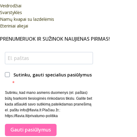
Veidrodžiai
Svarstyklės
Namų kvapai su lazdelėmis
Eteriniai aliejai
PRENUMERUOK IR SUŽINOK NAUJIENAS PIRMAS!
Sutinku, gauti specialius pasiūlymus
Sutinku, kad mano asmens duomenys (el. paštas)
būtų tvarkomi tiesioginės rinkodaros tikslu. Galite bet
kada atšaukti savo sutikimą pateikdamas pranešimą
el. paštu info@flavia.lt Plačiau žr.:
https://flavia.lt/privatumo-politika
Gauti pasiūlymus