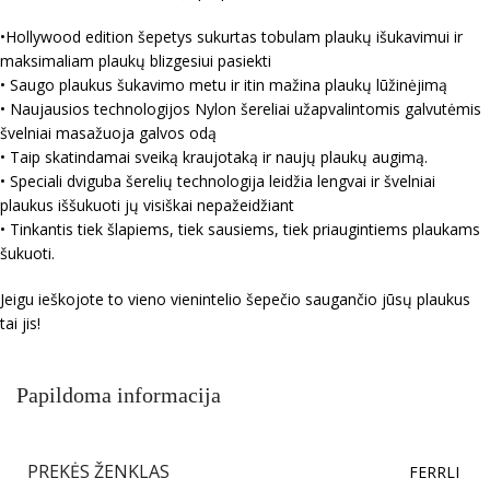
•Hollywood edition šepetys sukurtas tobulam plaukų išukavimui ir
maksimaliam plaukų blizgesiui pasiekti
• Saugo plaukus šukavimo metu ir itin mažina plaukų lūžinėjimą
• Naujausios technologijos Nylon šereliai užapvalintomis galvutėmis
švelniai masažuoja galvos odą
• Taip skatindamai sveiką kraujotaką ir naujų plaukų augimą.
• Speciali dviguba šerelių technologija leidžia lengvai ir švelniai
plaukus iššukuoti jų visiškai nepažeidžiant
• Tinkantis tiek šlapiems, tiek sausiems, tiek priaugintiems plaukams
šukuoti.
Jeigu ieškojote to vieno vienintelio šepečio saugančio jūsų plaukus
tai jis!
Papildoma informacija
PREKĖS ŽENKLAS
FERRLI