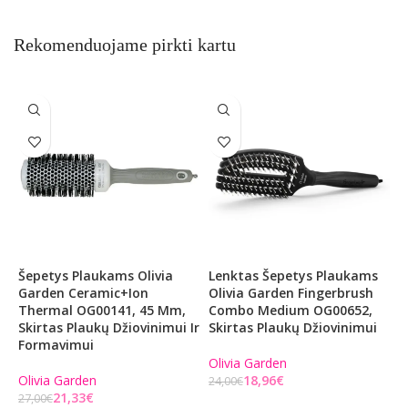
Rekomenduojame pirkti kartu
Šepetys Plaukams Olivia
Lenktas Šepetys Plaukams
Š
Garden Ceramic+Ion
Olivia Garden Fingerbrush
G
Thermal OG00141, 45 Mm,
Combo Medium OG00652,
C
Skirtas Plaukų Džiovinimui Ir
Skirtas Plaukų Džiovinimui
O
Formavimui
Olivia Garden
O
Olivia Garden
18,96
€
24,00
€
2
21,33
€
27,00
€