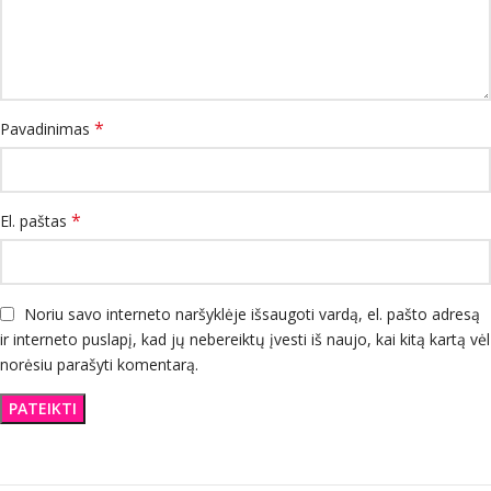
*
Pavadinimas
*
El. paštas
Noriu savo interneto naršyklėje išsaugoti vardą, el. pašto adresą
ir interneto puslapį, kad jų nebereiktų įvesti iš naujo, kai kitą kartą vėl
norėsiu parašyti komentarą.