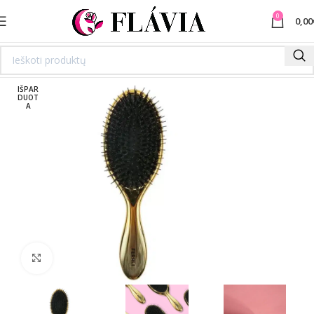
0
0,00
IŠPAR
DUOT
A
Spustelėkite norėdami padidinti