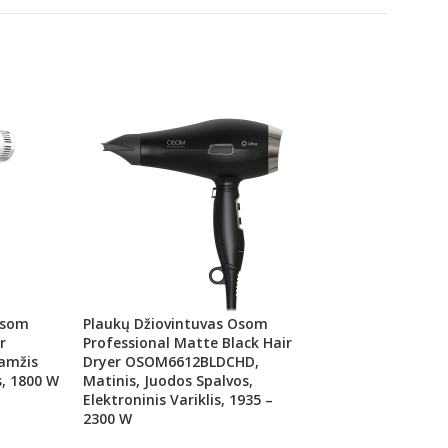
Osom
Plaukų Džiovintuvas Osom
Hibridinė Lempa, 
r
Professional Matte Black Hair
UV/LED Gelį Ir Geli
amžis
Dryer OSOM6612BLDCHD,
Dongri DR6363, 48
s, 1800 W
Matinis, Juodos Spalvos,
Pedikiūrui, Profe
Elektroninis Variklis, 1935 –
Naudojimui
2300 W
Dongri