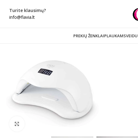
Turite klausimų?
info@flavia.lt
PREKIŲ ŽENKLAI
PLAUKAMS
VEIDU
Spustelėkite norėdami padidinti