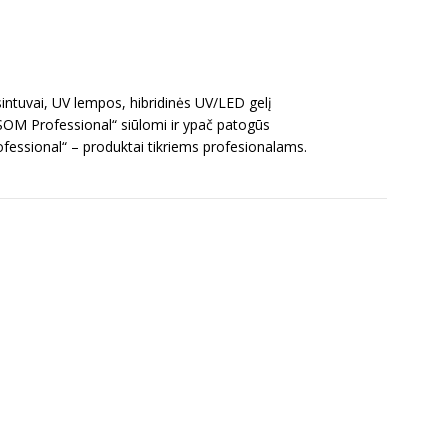
intuvai, UV lempos, hibridinės UV/LED gelį
OSOM Professional“ siūlomi ir ypač patogūs
ofessional“ – produktai tikriems profesionalams.