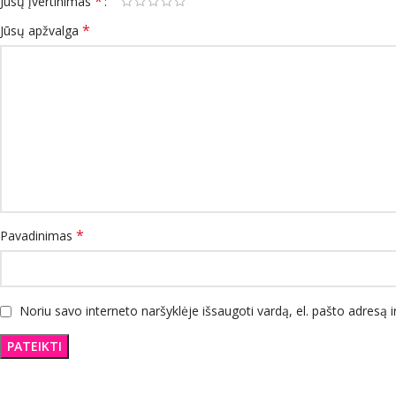
*
Jūsų įvertinimas
*
Jūsų apžvalga
*
Pavadinimas
Noriu savo interneto naršyklėje išsaugoti vardą, el. pašto adresą ir