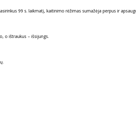
s. Pasirinkus 99 s. laikmatį, kaitinimo rėžimas sumažėja perpus ir aps
o, o ištraukus – išsijungs.
ų.