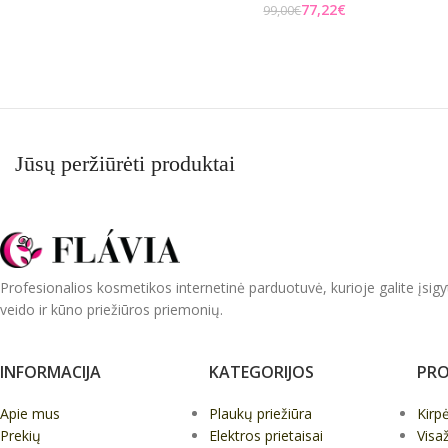
77,22
€
99,00
€
Į KREPŠELĮ
Į KREPŠELĮ
Jūsų peržiūrėti produktai
Profesionalios kosmetikos internetinė parduotuvė, kurioje galite įsigy
veido ir kūno priežiūros priemonių.
INFORMACIJA
KATEGORIJOS
PRO
Apie mus
Plaukų priežiūra
Kirp
Prekių
Elektros prietaisai
Visa