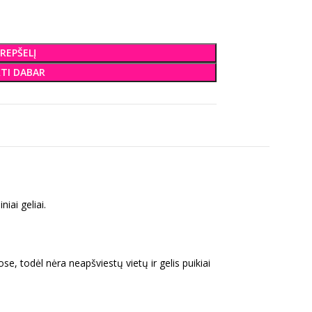
KREPŠELĮ
KTI DABAR
iai geliai.
ose, todėl nėra neapšviestų vietų ir gelis puikiai