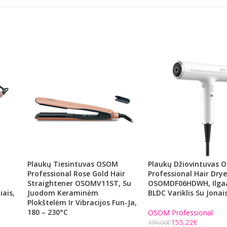
Plaukų Tiesintuvas OSOM
Plaukų Džiovintuvas 
Professional Rose Gold Hair
Professional Hair Drye
Straightener OSOMV11ST, Su
OSOMDF06HDWH, Ilga
iais,
Juodom Keraminėm
BLDC Variklis Su Jonai
Plokštelėm Ir Vibracijos Fun-Ja,
180 – 230°C
OSOM Professional
155,22
€
199,00
€