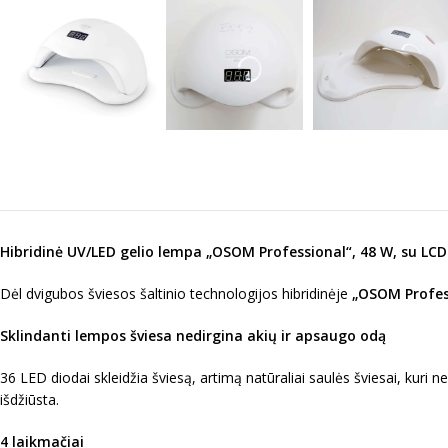
Hibridinė UV/LED gelio lempa „OSOM Professional“, 48 W, su LCD
Dėl dvigubos šviesos šaltinio technologijos hibridinėje
„OSOM Profes
Sklindanti lempos šviesa nedirgina akių ir apsaugo odą
36 LED diodai skleidžia šviesą, artimą natūraliai saulės šviesai, kuri n
išdžiūsta.
4 laikmačiai