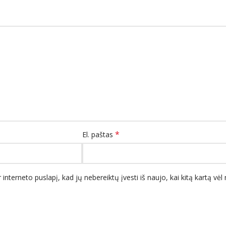
*
El. paštas
 interneto puslapį, kad jų nebereiktų įvesti iš naujo, kai kitą kartą vė