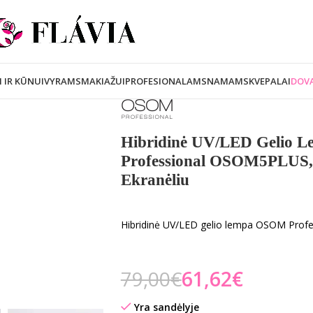
I IR KŪNUI
VYRAMS
MAKIAŽUI
PROFESIONALAMS
NAMAMS
KVEPALAI
DOVA
Hibridinė UV/LED Gelio
Professional OSOM5PLUS,
Ekranėliu
Hibridinė UV/LED gelio lempa OSOM Prof
79,00
€
61,62
€
Yra sandėlyje