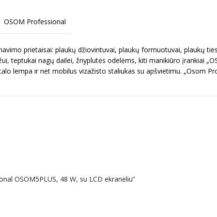
OSOM Professional
imo prietaisai: plaukų džiovintuvai, plaukų formuotuvai, plaukų ties
ui, teptukai nagų dailei, žnyplutės odelėms, kiti manikiūro įrankiai „
talo lempa ir net mobilus vizažisto staliukas su apšvietimu. „Osom Pr
ional OSOM5PLUS, 48 W, su LCD ekranėliu”