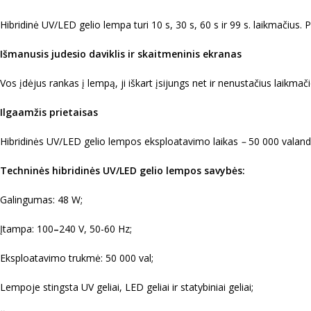
Hibridinė UV/LED gelio lempa turi 10 s, 30 s, 60 s ir 99 s. laikmačiu
Išmanusis judesio daviklis ir skaitmeninis ekranas
Vos įdėjus rankas į lempą, ji iškart įsijungs net ir nenustačius laikmači
Ilgaamžis prietaisas
Hibridinės UV/LED gelio lempos eksploatavimo laikas
–
50 000 valand
Techninės hibridinės UV/LED gelio lempos savybės:
Galingumas: 48 W;
Įtampa: 100
–
240 V, 50-60 Hz;
Eksploatavimo trukmė: 50 000 val;
Lempoje stingsta UV geliai, LED geliai ir statybiniai geliai;