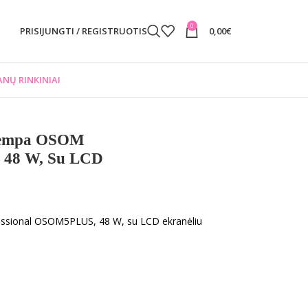
0
PRISIJUNGTI / REGISTRUOTIS
0,00
€
NŲ RINKINIAI
 Lempa OSOM
 48 W, Su LCD
essional OSOM5PLUS, 48 W, su LCD ekranėliu