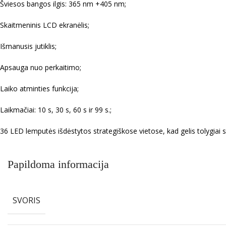
Šviesos bangos ilgis: 365 nm +405 nm;
Skaitmeninis LCD ekranėlis;
Išmanusis jutiklis;
Apsauga nuo perkaitimo;
Laiko atminties funkcija;
Laikmačiai: 10 s, 30 s, 60 s ir 99 s.;
36 LED lemputės išdėstytos strategiškose vietose, kad gelis tolygiai s
Papildoma informacija
SVORIS