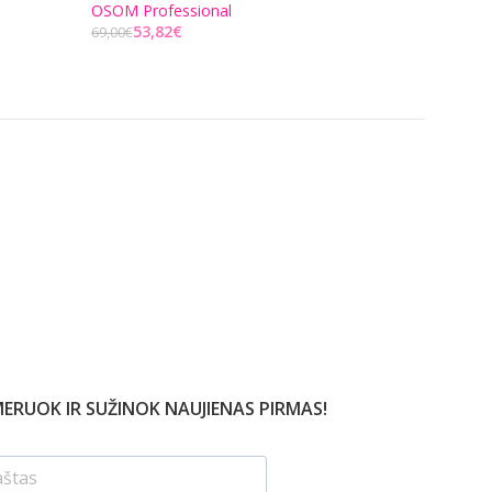
OSOM Professional
131,82
€
169,00
€
53,82
€
69,00
€
Į KREPŠELĮ
Į KREPŠELĮ
ERUOK IR SUŽINOK NAUJIENAS PIRMAS!