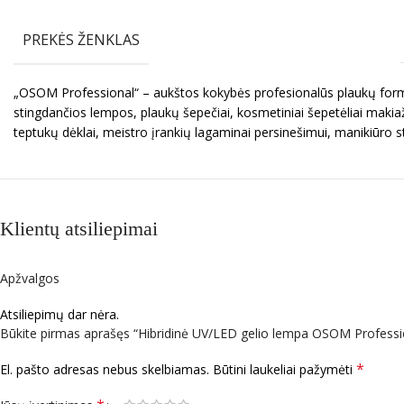
PREKĖS ŽENKLAS
„OSOM Professional“ – aukštos kokybės profesionalūs plaukų formav
stingdančios lempos, plaukų šepečiai, kosmetiniai šepetėliai makiaž
teptukų dėklai, meistro įrankių lagaminai persinešimui, manikiūro s
Klientų atsiliepimai
Apžvalgos
Atsiliepimų dar nėra.
Būkite pirmas aprašęs “Hibridinė UV/LED gelio lempa OSOM Profess
*
El. pašto adresas nebus skelbiamas.
Būtini laukeliai pažymėti