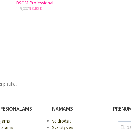
OSOM Professional
Į KREPŠELĮ
92,82
€
119,00
€
Į KREPŠELĮ
ti plaukų,
FESIONALAMS
NAMAMS
PRENUM
ėjams
Veidrodžiai
žistams
Svarstyklės