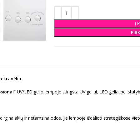
Į 
PIR
 ekranėliu
sional“
UV/LED gelio lempoje stingsta UV geliai, LED geliai bei statybin
edirgina akių ir netamsina odos. Jie lempoje išdėlioti strategiškose viet