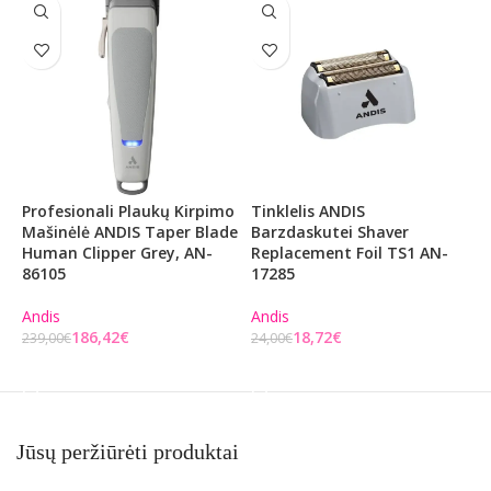
Profesionali Plaukų Kirpimo
Tinklelis ANDIS
D
Mašinėlė ANDIS Taper Blade
Barzdaskutei Shaver
M
Human Clipper Grey, AN-
Replacement Foil TS1 AN-
6
86105
17285
A
Andis
Andis
1
186,42
€
18,72
€
239,00
€
24,00
€
Į KREPŠELĮ
Į KREPŠELĮ
Jūsų peržiūrėti produktai