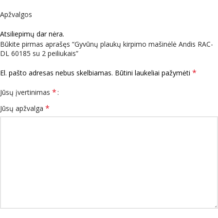
Apžvalgos
Atsiliepimų dar nėra.
Būkite pirmas aprašęs “Gyvūnų plaukų kirpimo mašinėlė Andis RAC-
DL 60185 su 2 peiliukais”
*
El. pašto adresas nebus skelbiamas.
Būtini laukeliai pažymėti
*
Jūsų įvertinimas
*
Jūsų apžvalga