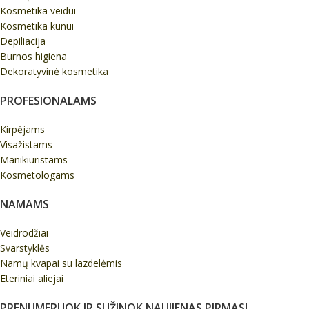
Kosmetika veidui
Kosmetika kūnui
Depiliacija
Burnos higiena
Dekoratyvinė kosmetika
PROFESIONALAMS
Kirpėjams
Visažistams
Manikiūristams
Kosmetologams
NAMAMS
Veidrodžiai
Svarstyklės
Namų kvapai su lazdelėmis
Eteriniai aliejai
PRENUMERUOK IR SUŽINOK NAUJIENAS PIRMAS!