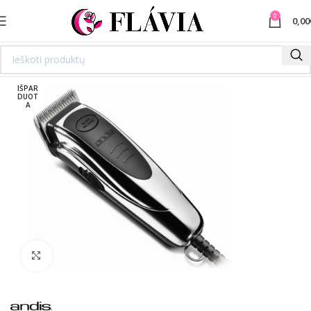
0
0,00
IŠPAR
DUOT
A
Spustelėkite norėdami padidinti