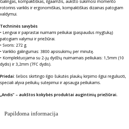
Galingas, kompaktiškas, ilgaamžis, aukšto sukimosi momento
rotorinis variklis ir ergonomiškas, kompaktiškas dizainas patogiam
valdymui.
Techninės savybės
• Lengvai ir paprastai nuimami peiliukai (paspaudus mygtuką)
patogiam valymui ir priežiūrai.
• Svoris: 272 g.
• Variklio galingumas: 3800 apsisukimų per minutę.
• Komplektuojama su 2-jų dydžių nuimamais peiliukais: 1,5mm (10
dydis) ir 3,2mm (7FC dydis).
Priedai
: šešios skirtingo ilgio šukutės plaukų kirpimo ilgiui reguliuoti,
speciali alyva peiliukų sutepimui ir apsauga peiliukams.
„Andis“ – aukštos kokybės produktai augintinių priežiūrai.
Papildoma informacija