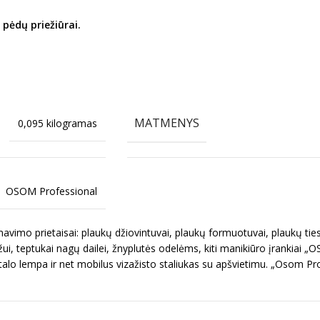
 pėdų priežiūrai.
MATMENYS
0,095 kilogramas
OSOM Professional
imo prietaisai: plaukų džiovintuvai, plaukų formuotuvai, plaukų ties
ui, teptukai nagų dailei, žnyplutės odelėms, kiti manikiūro įrankiai „
talo lempa ir net mobilus vizažisto staliukas su apšvietimu. „Osom Pr