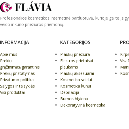
Profesionalios kosmetikos internetinė parduotuvė, kurioje galite įsigy
veido ir kūno priežiūros priemonių.
INFORMACIJA
KATEGORIJOS
PRO
Apie mus
Plaukų priežiūra
Kirp
Prekių
Elektros prietaisai
Visa
grąžinimas/garantinis
plaukams
Mani
Prekių pristatymas
Plaukų aksesuarai
Kos
Privatumo politika
Kosmetika veidui
Sąlygos ir taisyklės
Kosmetika kūnui
Visi produktai
Depiliacija
Burnos higiena
Dekoratyvinė kosmetika