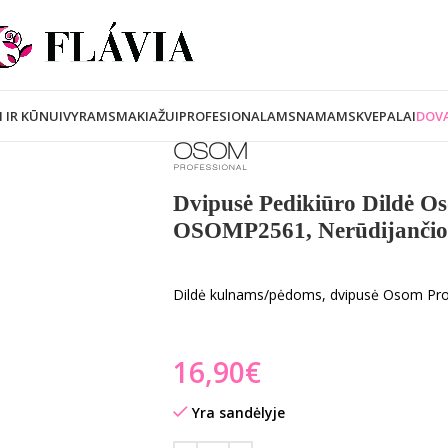
I IR KŪNUI
VYRAMS
MAKIAŽUI
PROFESIONALAMS
NAMAMS
KVEPALAI
DOVA
Dvipusė Pedikiūro Dildė Os
OSOMP2561, Nerūdijančio 
Dildė kulnams/pėdoms, dvipusė Osom Pr
€
Yra sandėlyje