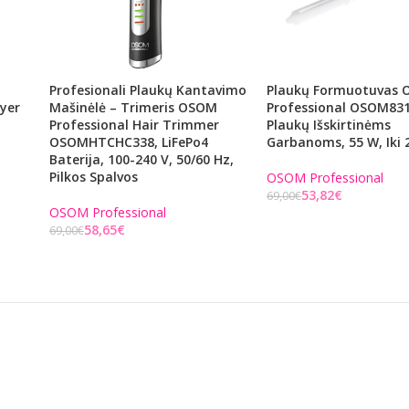
m
Profesionali Plaukų Kantavimo
Plaukų Formuotuvas
ryer
Mašinėlė – Trimeris OSOM
Professional OSOM831E
Professional Hair Trimmer
Plaukų Išskirtinėms
OSOMHTCHC338, LiFePo4
Garbanoms, 55 W, Iki 
Baterija, 100-240 V, 50/60 Hz,
Pilkos Spalvos
OSOM Professional
53,82
€
69,00
€
OSOM Professional
Į KREPŠELĮ
58,65
€
69,00
€
Į KREPŠELĮ