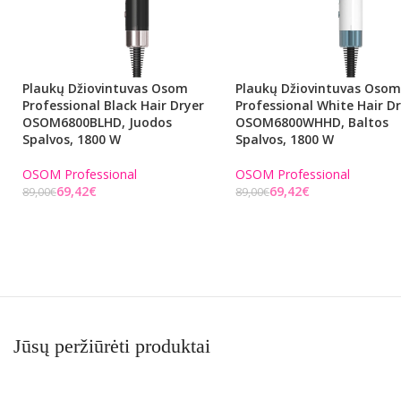
Plaukų Džiovintuvas Osom
Plaukų Džiovintuvas Oso
Professional Black Hair Dryer
Professional White Hair D
OSOM6800BLHD, Juodos
OSOM6800WHHD, Baltos
Spalvos, 1800 W
Spalvos, 1800 W
OSOM Professional
OSOM Professional
69,42
€
69,42
€
89,00
€
89,00
€
Į KREPŠELĮ
Į KREPŠELĮ
Jūsų peržiūrėti produktai