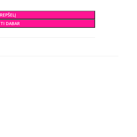
KREPŠELĮ
KTI DABAR