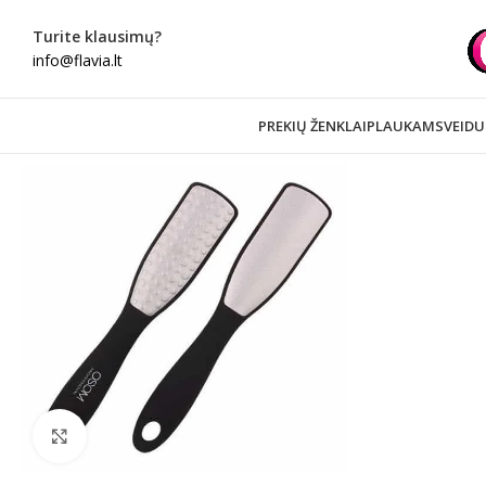
Turite klausimų?
info@flavia.lt
PREKIŲ ŽENKLAI
PLAUKAMS
VEIDU
Spustelėkite norėdami padidinti