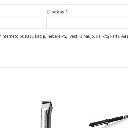
*
El. paštas
 interneto puslapį, kad jų nebereiktų įvesti iš naujo, kai kitą kartą vė