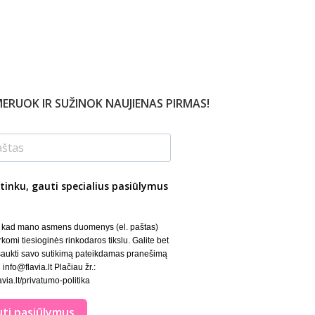
ERUOK IR SUŽINOK NAUJIENAS PIRMAS!
tinku, gauti specialius pasiūlymus
, kad mano asmens duomenys (el. paštas)
rkomi tiesioginės rinkodaros tikslu. Galite bet
šaukti savo sutikimą pateikdamas pranešimą
 info@flavia.lt Plačiau žr.:
lavia.lt/privatumo-politika
ti pasiūlymus