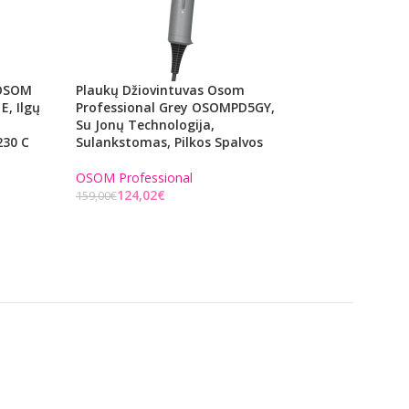
 OSOM
Plaukų Džiovintuvas Osom
Rinkinys Plaukų 
, Ilgų
Professional Grey OSOMPD5GY,
Osom Professional
Su Jonų Technologija,
OSOMPC08BL, Juod
230 C
Sulankstomas, Pilkos Spalvos
6 Dalių
OSOM Professional
OSOM Professiona
124,02
€
€
159,00
€
Į KREPŠELĮ
Į KREPŠELĮ