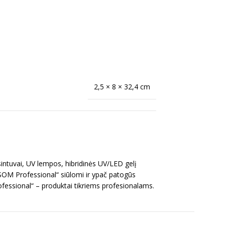
2,5 × 8 × 32,4 cm
intuvai, UV lempos, hibridinės UV/LED gelį
OSOM Professional“ siūlomi ir ypač patogūs
ofessional“ – produktai tikriems profesionalams.