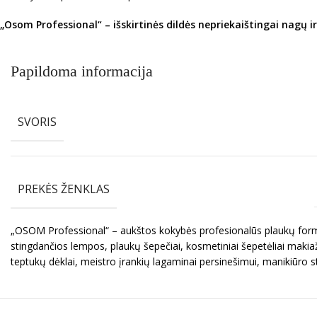
„Osom Professional“ – išskirtinės dildės nepriekaištingai nagų ir
Papildoma informacija
SVORIS
PREKĖS ŽENKLAS
„OSOM Professional“ – aukštos kokybės profesionalūs plaukų formav
stingdančios lempos, plaukų šepečiai, kosmetiniai šepetėliai makiaž
teptukų dėklai, meistro įrankių lagaminai persinešimui, manikiūro s