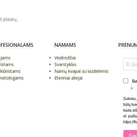
ti plaukų,
FESIONALAMS
NAMAMS
PRENUM
ėjams
Veidrodžiai
žistams
Svarstyklės
kiūristams
Namų kvapai su lazdelėmis
metologams
Eteriniai aliejai
Su
Sutinku
būtų tva
kada at
el. paštu
https://f
Gau