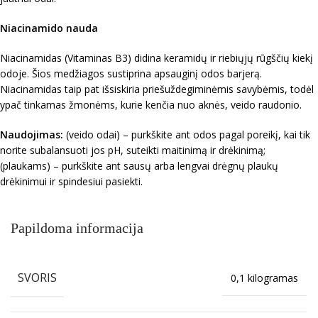
Niacinamido nauda
Niacinamidas (Vitaminas B3) didina keramidų ir riebiųjų rūgščių kiekį
odoje. Šios medžiagos sustiprina apsauginį odos barjerą.
Niacinamidas taip pat išsiskiria priešuždegiminėmis savybėmis, todėl
ypač tinkamas žmonėms, kurie kenčia nuo aknės, veido raudonio.
Naudojimas:
(veido odai) – purkškite ant odos pagal poreikį, kai tik
norite subalansuoti jos pH, suteikti maitinimą ir drėkinimą;
(plaukams) – purkškite ant sausų arba lengvai drėgnų plaukų
drėkinimui ir spindesiui pasiekti.
Papildoma informacija
SVORIS
0,1 kilogramas