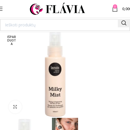
0
0,00
IŠPAR
DUOT
A
Spustelėkite norėdami padidinti