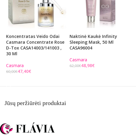
Koncentratas Veido Odai
Naktinė Kaukė Infinity
V
Casmara Concentrate Rose
Sleeping Mask, 50 Ml
C
D-Tox CASA14003/141003 ,
CASA96004
30 Ml
C
Casmara
8
Casmara
48,98
€
62,00
€
47,40
€
60,00
€
Į KREPŠELĮ
Į KREPŠELĮ
Jūsų peržiūrėti produktai