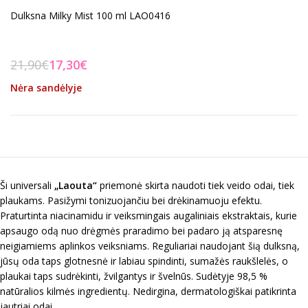
Dulksna Milky Mist 100 ml LAO0416
21,90
€
17,30
€
Nėra sandėlyje
Ši universali
„Laouta“
priemonė skirta naudoti tiek veido odai, tiek
plaukams. Pasižymi tonizuojančiu bei drėkinamuoju efektu.
Praturtinta niacinamidu ir veiksmingais augaliniais ekstraktais, kurie
apsaugo odą nuo drėgmės praradimo bei padaro ją atsparesnę
neigiamiems aplinkos veiksniams. Reguliariai naudojant šią dulksną,
jūsų oda taps glotnesnė ir labiau spindinti, sumažės raukšlelės, o
plaukai taps sudrėkinti, žvilgantys ir švelnūs. Sudėtyje 98,5 %
natūralios kilmės ingredientų. Nedirgina, dermatologiškai patikrinta
jautriai odai.