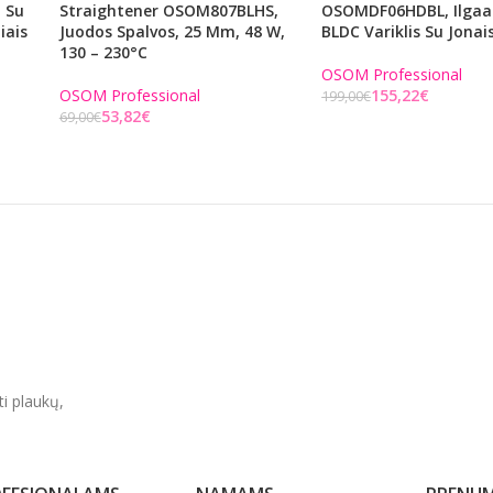
 Su
Straightener OSOM807BLHS,
OSOMDF06HDBL, Ilgaa
iais
Juodos Spalvos, 25 Mm, 48 W,
BLDC Variklis Su Jonai
130 – 230°C
OSOM Professional
OSOM Professional
155,22
€
199,00
€
53,82
€
69,00
€
Į KREPŠELĮ
Į KREPŠELĮ
ti plaukų,