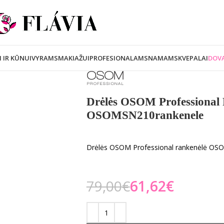
I IR KŪNUI
VYRAMS
MAKIAŽUI
PROFESIONALAMS
NAMAMS
KVEPALAI
DOVA
Drėlės OSOM Professional
OSOMSN210rankenele
Drėlės OSOM Professional rankenėlė OS
79,00
€
61,62
€