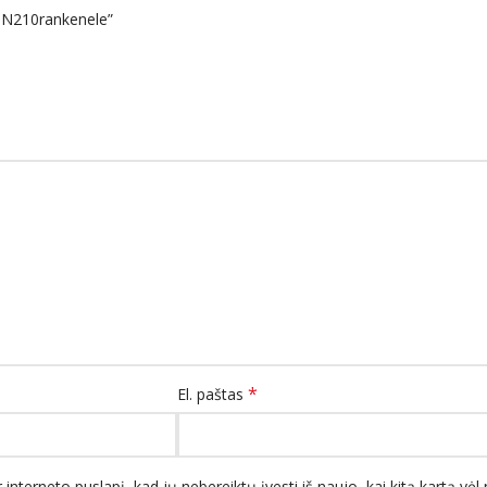
SN210rankenele”
*
El. paštas
 interneto puslapį, kad jų nebereiktų įvesti iš naujo, kai kitą kartą vė