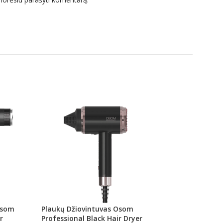
Osom
Plaukų Džiovintuvas Osom
Drėlės OSOM Prof
r
Professional Black Hair Dryer
Rankenėlė