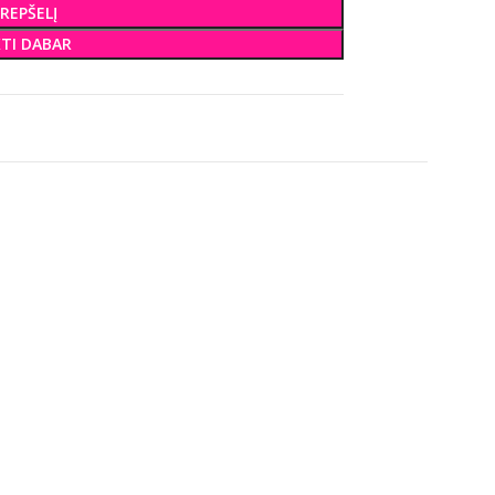
KREPŠELĮ
KTI DABAR