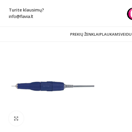
Turite klausimų?
info@flavia.lt
PREKIŲ ŽENKLAI
PLAUKAMS
VEIDU
Spustelėkite norėdami padidinti