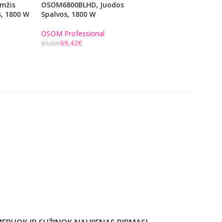
mžis
OSOM6800BLHD, Juodos
OSOMSN9Mranken
s, 1800 W
Spalvos, 1800 W
Dongri
OSOM Professional
53,82
€
69,00
€
69,42
€
89,00
€
Į KREPŠELĮ
Į KREPŠELĮ