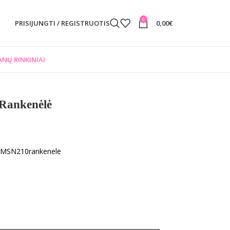
0
PRISIJUNGTI / REGISTRUOTIS
0,00
€
NŲ RINKINIAI
 Rankenėlė
OMSN210rankenele