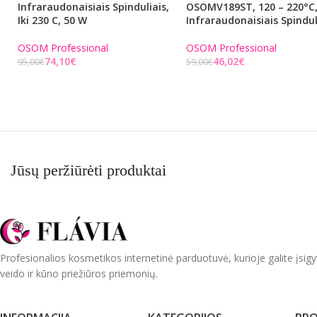
Infraraudonaisiais Spinduliais,
OSOMV189ST, 120 – 220°C,
Iki 230 C, 50 W
Infraraudonaisiais Spindul
OSOM Professional
OSOM Professional
74,10
€
46,02
€
95,00
€
59,00
€
Į KREPŠELĮ
Į KREPŠELĮ
Jūsų peržiūrėti produktai
Profesionalios kosmetikos internetinė parduotuvė, kurioje galite įsigy
veido ir kūno priežiūros priemonių.