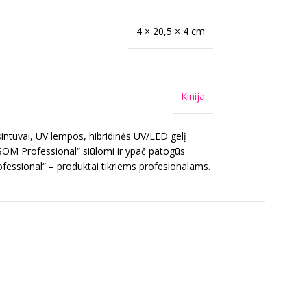
4 × 20,5 × 4 cm
Kinija
intuvai, UV lempos, hibridinės UV/LED gelį
OSOM Professional“ siūlomi ir ypač patogūs
ofessional“ – produktai tikriems profesionalams.