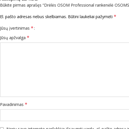
Būkite pirmas aprašęs “Drėlės OSOM Professional rankenėlė OSOM
*
El. pašto adresas nebus skelbiamas.
Būtini laukeliai pažymėti
*
Jūsų įvertinimas
*
Jūsų apžvalga
*
Pavadinimas
Noriu savo interneto naršyklėje išsaugoti vardą, el. pašto adresą ir