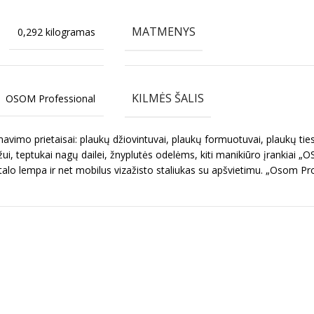
MATMENYS
0,292 kilogramas
KILMĖS ŠALIS
OSOM Professional
imo prietaisai: plaukų džiovintuvai, plaukų formuotuvai, plaukų ties
ui, teptukai nagų dailei, žnyplutės odelėms, kiti manikiūro įrankiai „
talo lempa ir net mobilus vizažisto staliukas su apšvietimu. „Osom Pr