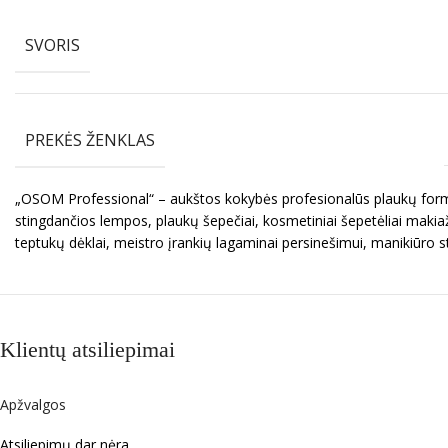
SVORIS
PREKĖS ŽENKLAS
„OSOM Professional“ – aukštos kokybės profesionalūs plaukų formav
stingdančios lempos, plaukų šepečiai, kosmetiniai šepetėliai makiaž
teptukų dėklai, meistro įrankių lagaminai persinešimui, manikiūro s
Klientų atsiliepimai
Apžvalgos
Atsiliepimų dar nėra.