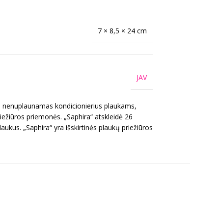
7 × 8,5 × 24 cm
JAV
s, nenuplaunamas kondicionierius plaukams,
ežiūros priemonės. „Saphira“ atskleidė 26
aukus. „Saphira“ yra išskirtinės plaukų priežiūros