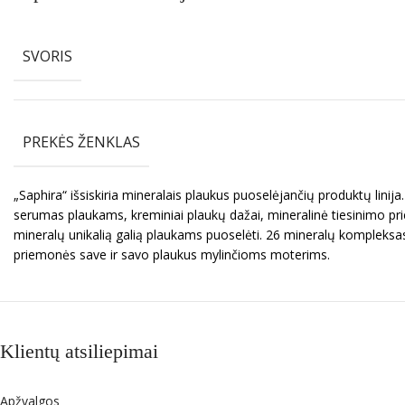
SVORIS
PREKĖS ŽENKLAS
„Saphira“ išsiskiria mineralais plaukus puoselėjančių produktų li
serumas plaukams, kreminiai plaukų dažai, mineralinė tiesinimo pr
mineralų unikalią galią plaukams puoselėti. 26 mineralų kompleksas į
priemonės save ir savo plaukus mylinčioms moterims.
Klientų atsiliepimai
Apžvalgos