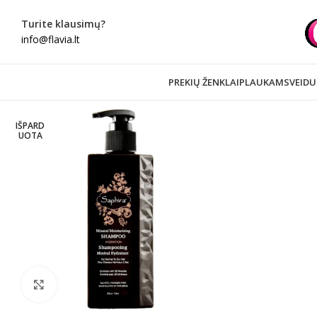
Turite klausimų?
info@flavia.lt
PREKIŲ ŽENKLAI
PLAUKAMS
VEIDU
IŠPARD
UOTA
Spustelėkite norėdami padidinti