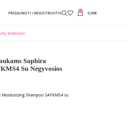
0
PRISIJUNGTI / REGISTRUOTIS
0,00
€
NŲ RINKINIAI
aukams Saphira
FKMS4 Su Negyvosios
a Moisturizing Shampoo SAFKMS4 su