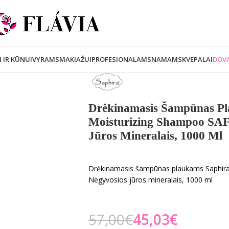
I IR KŪNUI
VYRAMS
MAKIAŽUI
PROFESIONALAMS
NAMAMS
KVEPALAI
DOVA
Drėkinamasis Šampūnas Pl
Moisturizing Shampoo SA
Jūros Mineralais, 1000 Ml
Drėkinamasis šampūnas plaukams Saphir
Negyvosios jūros mineralais, 1000 ml
57,00
€
45,03
€