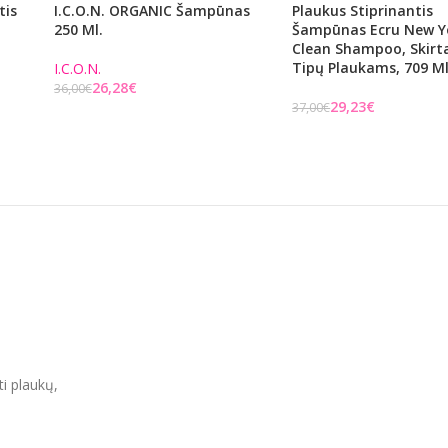
tis
I.C.O.N. ORGANIC Šampūnas
Plaukus Stiprinantis
250 Ml.
Šampūnas Ecru New Y
Clean Shampoo, Skirta
Tipų Plaukams, 709 M
I.C.O.N.
26,28
€
36,00
€
29,23
€
37,00
€
Į KREPŠELĮ
Į KREPŠELĮ
ti plaukų,