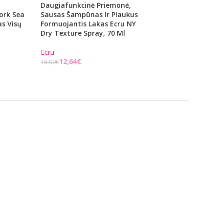
Daugiafunkcinė Priemonė,
Atstatomasis Ša
ork Sea
Sausas Šampūnas Ir Plaukus
Plaukams L’Alga 
s Visų
Formuojantis Lakas Ecru NY
Shampoo, 1000 M
l
Dry Texture Spray, 70 Ml
L'Alga
Ecru
€
12,64
€
16,00
€
Į KREPŠELĮ
Į KREPŠELĮ