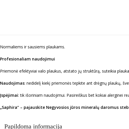
Normaliems ir sausiems plaukams.
Profesionaliam naudojimui
Priemonė efektyviai valo plaukus, atstato jų struktūrą, suteikia plau
Naudojimas
: nedidelį kiekį priemonės tepkite ant drėgnų plaukų, šv
Įspėjimai
: tik išoriniam naudojimui. Pasireiškus bet kokiai alerginei 
„Saphira“ – pajauskite Negyvosios jūros mineralų daromus steb
Papildoma informacija