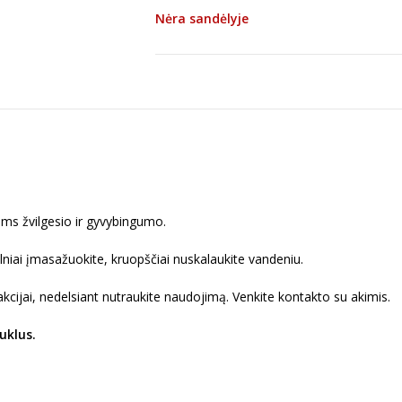
Nėra sandėlyje
kams žvilgesio ir gyvybingumo.
elniai įmasažuokite, kruopščiai nuskalaukite vandeniu.
reakcijai, nedelsiant nutraukite naudojimą. Venkite kontakto su akimis.
uklus.