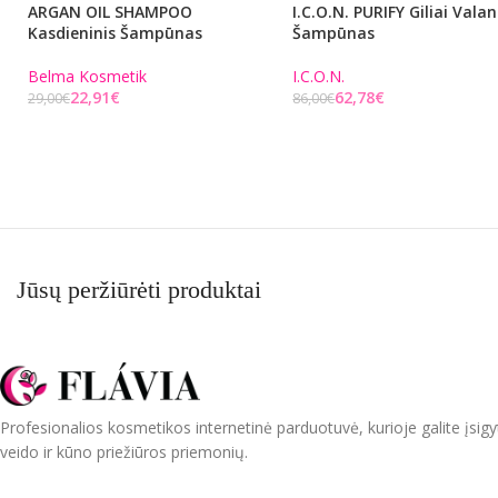
ARGAN OIL SHAMPOO
I.C.O.N. PURIFY Giliai Valan
Kasdieninis Šampūnas
Šampūnas
Belma Kosmetik
I.C.O.N.
22,91
€
62,78
€
29,00
€
86,00
€
Į KREPŠELĮ
Į KREPŠELĮ
Jūsų peržiūrėti produktai
Profesionalios kosmetikos internetinė parduotuvė, kurioje galite įsigy
veido ir kūno priežiūros priemonių.