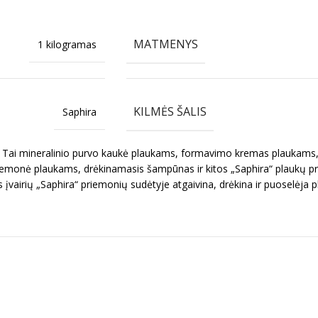
MATMENYS
1 kilogramas
KILMĖS ŠALIS
Saphira
nija. Tai mineralinio purvo kaukė plaukams, formavimo kremas plaukam
iemonė plaukams, drėkinamasis šampūnas ir kitos „Saphira“ plaukų pri
vairių „Saphira“ priemonių sudėtyje atgaivina, drėkina ir puoselėja pl