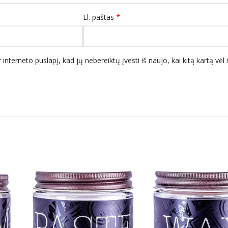
*
El. paštas
 interneto puslapį, kad jų nebereiktų įvesti iš naujo, kai kitą kartą vė