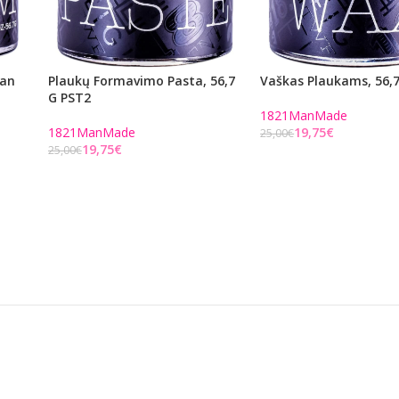
Man
Plaukų Formavimo Pasta, 56,7
Vaškas Plaukams, 56,
G PST2
1821ManMade
1821ManMade
19,75
€
25,00
€
19,75
€
25,00
€
Į KREPŠELĮ
Į KREPŠELĮ