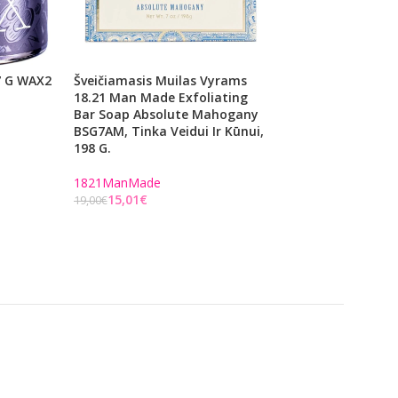
7 G WAX2
Šveičiamasis Muilas Vyrams
Peiliukas ANDIS B
18.21 Man Made Exfoliating
Shaver Replaceme
Bar Soap Absolute Mahogany
And Foil TS1 AN-1
BSG7AM, Tinka Veidui Ir Kūnui,
198 G.
Andis
28,86
€
37,00
€
1821ManMade
Į KREPŠELĮ
15,01
€
19,00
€
Į KREPŠELĮ