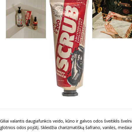
Giliai valantis daugiafunkcis veido, kūno ir galvos odos šveitiklis šv
glotnios odos pojūtį. Skleidžia charizmatišką šafrano, vanilės, medau