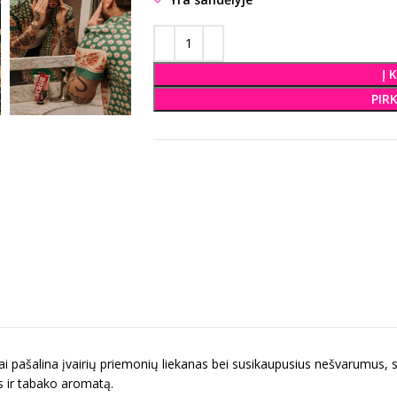
Į 
PIR
elniai pašalina įvairių priemonių liekanas bei susikaupusius nešvarumu
s ir tabako aromatą.