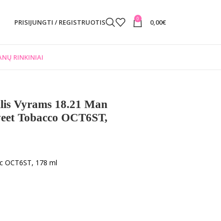
0
PRISIJUNGTI / REGISTRUOTIS
0,00
€
NŲ RINKINIAI
klis Vyrams 18.21 Man
eet Tobacco OCT6ST,
cc OCT6ST, 178 ml