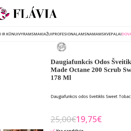
I IR KŪNUI
VYRAMS
MAKIAŽUI
PROFESIONALAMS
NAMAMS
KVEPALAI
DOVA
Daugiafunkcis Odos Šveiti
Made Octane 200 Scrub Sw
178 Ml
Daugiafunkcis odos šveitiklis Sweet Toba
25,00
€
19,75
€
Yra sandėlyje