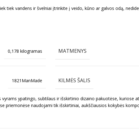
šiek tiek vandens ir švelniai įtrinkite į veido, kūno ar galvos odą, nedi
MATMENYS
0,178 kilogramas
KILMĖS ŠALIS
1821ManMade
yrams ypatingo, subtilaus ir išskirtinio dizaino pakuotėse, kuriose ats
ose priemonėse naudojami tik išskirtiniai, aukščiausios kokybės kompone