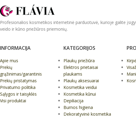
Profesionalios kosmetikos internetinė parduotuvė, kurioje galite įsigy
veido ir kūno priežiūros priemonių.
INFORMACIJA
KATEGORIJOS
PRO
Apie mus
Plaukų priežiūra
Kirp
Prekių
Elektros prietaisai
Visa
grąžinimas/garantinis
plaukams
Mani
Prekių pristatymas
Plaukų aksesuarai
Kos
Privatumo politika
Kosmetika veidui
Sąlygos ir taisyklės
Kosmetika kūnui
Visi produktai
Depiliacija
Burnos higiena
Dekoratyvinė kosmetika