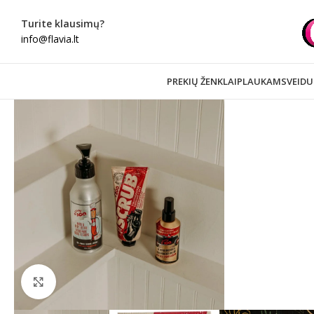
Turite klausimų?
info@flavia.lt
PREKIŲ ŽENKLAI
PLAUKAMS
VEIDU
Spustelėkite norėdami padidinti