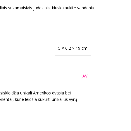
deliais sukamaisiais judesiais. Nuskalaukite vandeniu.
5 × 6,2 × 19 cm
JAV
iskleidžia unikali Amerikos dvasia bei
ntai, kurie leidžia sukurti unikalius vyrų