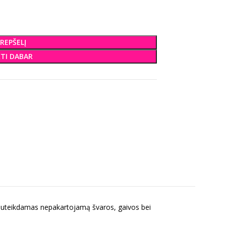
KREPŠELĮ
KTI DABAR
s, suteikdamas nepakartojamą švaros, gaivos bei