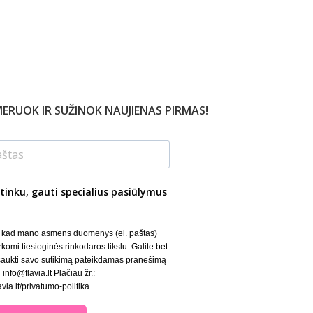
ERUOK IR SUŽINOK NAUJIENAS PIRMAS!
tinku, gauti specialius pasiūlymus
, kad mano asmens duomenys (el. paštas)
rkomi tiesioginės rinkodaros tikslu. Galite bet
šaukti savo sutikimą pateikdamas pranešimą
 info@flavia.lt Plačiau žr.:
lavia.lt/privatumo-politika