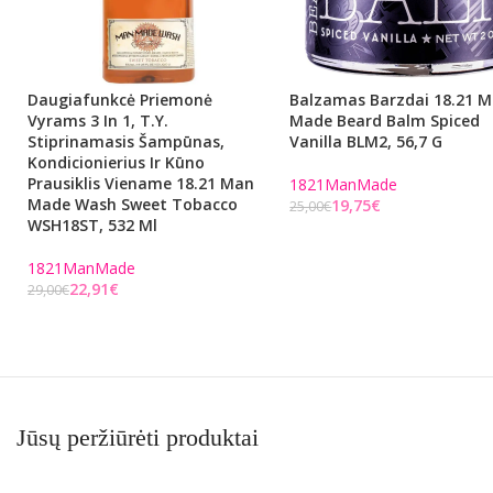
Daugiafunkcė Priemonė
Balzamas Barzdai 18.21 
Vyrams 3 In 1, T.y.
Made Beard Balm Spiced
Stiprinamasis Šampūnas,
Vanilla BLM2, 56,7 G
Kondicionierius Ir Kūno
Prausiklis Viename 18.21 Man
1821ManMade
Made Wash Sweet Tobacco
19,75
€
25,00
€
WSH18ST, 532 Ml
Į KREPŠELĮ
1821ManMade
22,91
€
29,00
€
Į KREPŠELĮ
Jūsų peržiūrėti produktai