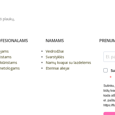
ti plaukų,
FESIONALAMS
NAMAMS
PRENUM
ėjams
Veidrodžiai
žistams
Svarstyklės
kiūristams
Namų kvapai su lazdelėmis
metologams
Eteriniai aliejai
Su
Sutinku
būtų tva
kada at
el. paštu
https://f