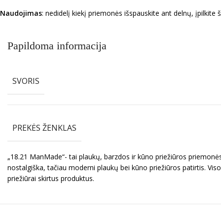
Naudojimas
: nedidelį kiekį priemonės išspauskite ant delnų, įpilkite 
Papildoma informacija
SVORIS
PREKĖS ŽENKLAS
„18.21 ManMade“- tai plaukų, barzdos ir kūno priežiūros priemonės v
nostalgiška, tačiau moderni plaukų bei kūno priežiūros patirtis. Vis
priežiūrai skirtus produktus.