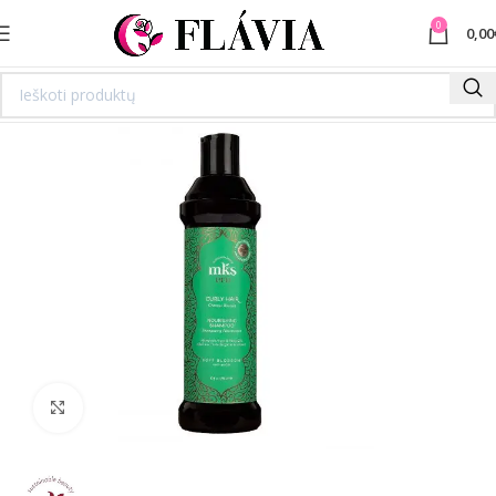
0
0,00
Spustelėkite norėdami padidinti