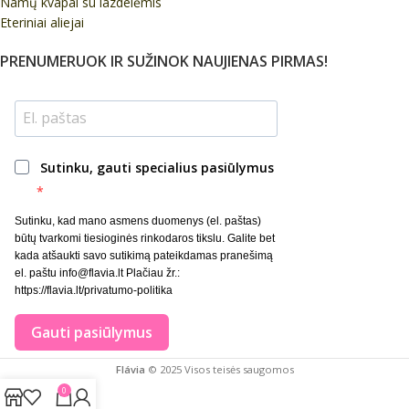
Namų kvapai su lazdelėmis
Eteriniai aliejai
PRENUMERUOK IR SUŽINOK NAUJIENAS PIRMAS!
Sutinku, gauti specialius pasiūlymus
Sutinku, kad mano asmens duomenys (el. paštas)
būtų tvarkomi tiesioginės rinkodaros tikslu. Galite bet
kada atšaukti savo sutikimą pateikdamas pranešimą
el. paštu info@flavia.lt Plačiau žr.:
https://flavia.lt/privatumo-politika
Gauti pasiūlymus
Flávia
© 2025 Visos teisės saugomos
0