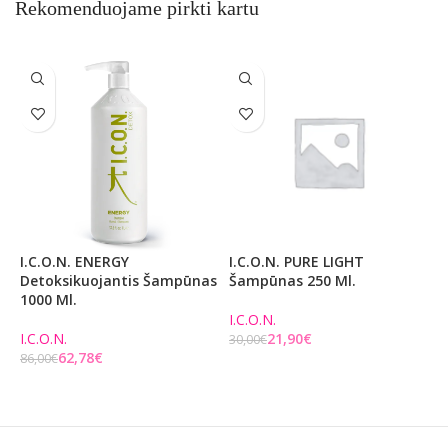
Rekomenduojame pirkti kartu
I.C.O.N. ENERGY
I.C.O.N. PURE LIGHT
A
Detoksikuojantis Šampūnas
Šampūnas 250 Ml.
P
1000 Ml.
R
T
I.C.O.N.
7
I.C.O.N.
21,90
€
30,00
€
62,78
€
86,00
€
Į KREPŠELĮ
4
Į KREPŠELĮ