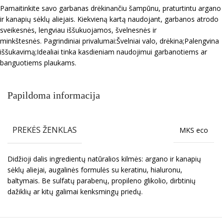
Pamaitinkite savo garbanas drėkinančiu šampūnu, praturtintu argano
ir kanapių sėklų aliejais. Kiekvieną kartą naudojant, garbanos atrodo
sveikesnės, lengviau iššukuojamos, švelnesnės ir
minkštesnės. Pagrindiniai privalumai:Švelniai valo, drėkina;Palengvina
iššukavimą;Idealiai tinka kasdieniam naudojimui garbanotiems ar
banguotiems plaukams.
Papildoma informacija
PREKĖS ŽENKLAS
MKS eco
Didžioji dalis ingredientų natūralios kilmės: argano ir kanapių
sėklų aliejai, augalinės formulės su keratinu, hialuronu,
baltymais. Be sulfatų parabenų, propileno glikolio, dirbtinių
dažiklių ar kitų galimai kenksmingų priedų.