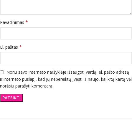
*
Pavadinimas
*
El. paštas
Noriu savo interneto naršyklėje išsaugoti vardą, el. pašto adresą
ir interneto puslapį, kad jų nebereiktų įvesti iš naujo, kai kitą kartą vėl
norėsiu parašyti komentarą.