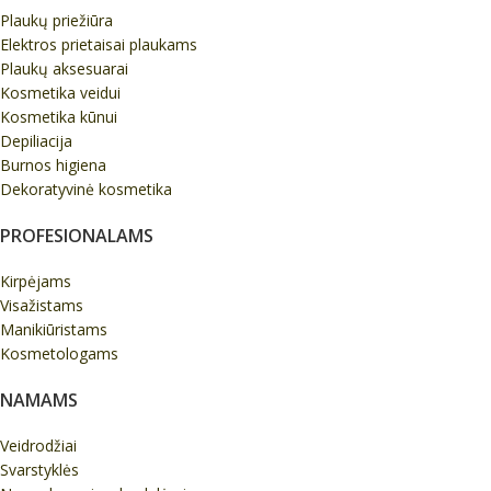
Plaukų priežiūra
Elektros prietaisai plaukams
Plaukų aksesuarai
Kosmetika veidui
Kosmetika kūnui
Depiliacija
Burnos higiena
Dekoratyvinė kosmetika
PROFESIONALAMS
Kirpėjams
Visažistams
Manikiūristams
Kosmetologams
NAMAMS
Veidrodžiai
Svarstyklės