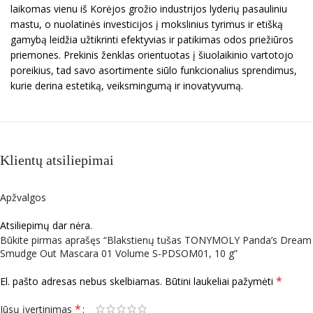
laikomas vienu iš Korėjos grožio industrijos lyderių pasauliniu
mastu, o nuolatinės investicijos į mokslinius tyrimus ir etišką
gamybą leidžia užtikrinti efektyvias ir patikimas odos priežiūros
priemones. Prekinis ženklas orientuotas į šiuolaikinio vartotojo
poreikius, tad savo asortimente siūlo funkcionalius sprendimus,
kurie derina estetiką, veiksmingumą ir inovatyvumą.
Klientų atsiliepimai
Apžvalgos
Atsiliepimų dar nėra.
Būkite pirmas aprašęs “Blakstienų tušas TONYMOLY Panda’s Dream
Smudge Out Mascara 01 Volume S-PDSOM01, 10 g”
*
El. pašto adresas nebus skelbiamas.
Būtini laukeliai pažymėti
*
Jūsų įvertinimas