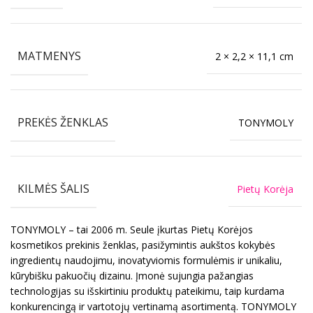
MATMENYS
2 × 2,2 × 11,1 cm
PREKĖS ŽENKLAS
TONYMOLY
KILMĖS ŠALIS
Pietų Korėja
TONYMOLY – tai 2006 m. Seule įkurtas Pietų Korėjos
kosmetikos prekinis ženklas, pasižymintis aukštos kokybės
ingredientų naudojimu, inovatyviomis formulėmis ir unikaliu,
kūrybišku pakuočių dizainu. Įmonė sujungia pažangias
technologijas su išskirtiniu produktų pateikimu, taip kurdama
konkurencingą ir vartotojų vertinamą asortimentą. TONYMOLY