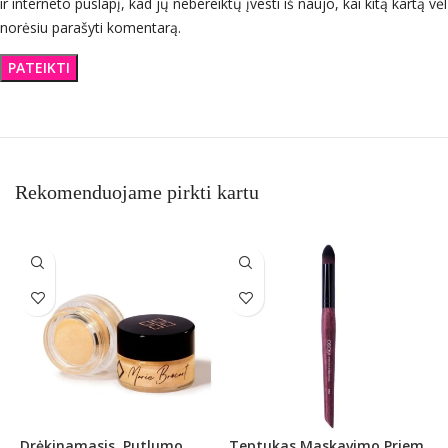
ir interneto puslapį, kad jų nebereiktų įvesti iš naujo, kai kitą kartą vėl
norėsiu parašyti komentarą.
Rekomenduojame pirkti kartu
Drėkinamasis, Putlumo
Teptukas Maskavimo Priem.
T