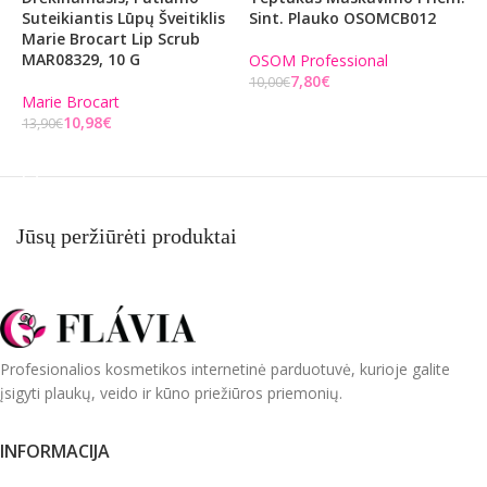
Suteikiantis Lūpų Šveitiklis
Sint. Plauko OSOMCB012
S
Marie Brocart Lip Scrub
MAR08329, 10 G
OSOM Professional
O
7,80
€
10,00
€
Marie Brocart
Į KREPŠELĮ
10,98
€
13,90
€
Į KREPŠELĮ
Jūsų peržiūrėti produktai
Profesionalios kosmetikos internetinė parduotuvė, kurioje galite
įsigyti plaukų, veido ir kūno priežiūros priemonių.
INFORMACIJA