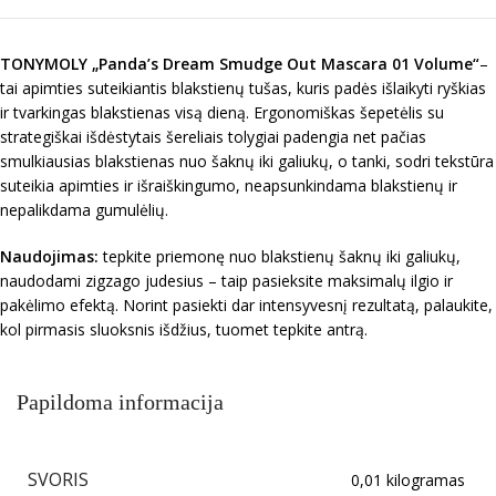
TONYMOLY
„Panda’s Dream Smudge Out Mascara 01 Volume“
–
tai apimties suteikiantis blakstienų tušas, kuris padės išlaikyti ryškias
ir tvarkingas blakstienas visą dieną. Ergonomiškas šepetėlis su
strategiškai išdėstytais šereliais tolygiai padengia net pačias
smulkiausias blakstienas nuo šaknų iki galiukų, o tanki, sodri tekstūra
suteikia apimties ir išraiškingumo, neapsunkindama blakstienų ir
nepalikdama gumulėlių.
Naudojimas:
tepkite priemonę nuo blakstienų šaknų iki galiukų,
naudodami zigzago judesius – taip pasieksite maksimalų ilgio ir
pakėlimo efektą. Norint pasiekti dar intensyvesnį rezultatą, palaukite,
kol pirmasis sluoksnis išdžius, tuomet tepkite antrą.
Papildoma informacija
SVORIS
0,01 kilogramas