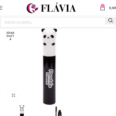
0
0,00
IŠPAR
DUOT
A
Spustelėkite norėdami padidinti