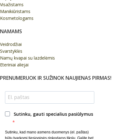
Visažistams
Manikiūristams
Kosmetologams
NAMAMS
Veidrodžiai
Svarstyklės
Namų kvapai su lazdelėmis
Eteriniai aliejai
PRENUMERUOK IR SUŽINOK NAUJIENAS PIRMAS!
Sutinku, gauti specialius pasiūlymus
Sutinku, kad mano asmens duomenys (el. paštas)
būtų tvarkomi tiesioginės rinkodaros tikslu. Galite bet