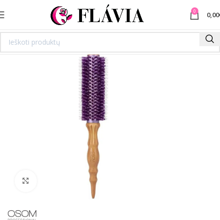
0
0,00
Spustelėkite norėdami padidinti