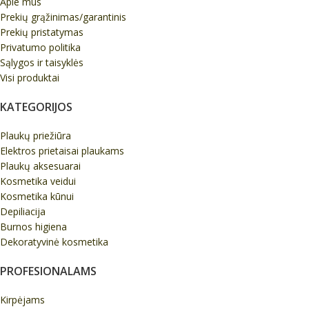
Apie mus
Prekių grąžinimas/garantinis
Prekių pristatymas
Privatumo politika
Sąlygos ir taisyklės
Visi produktai
KATEGORIJOS
Plaukų priežiūra
Elektros prietaisai plaukams
Plaukų aksesuarai
Kosmetika veidui
Kosmetika kūnui
Depiliacija
Burnos higiena
Dekoratyvinė kosmetika
PROFESIONALAMS
Kirpėjams