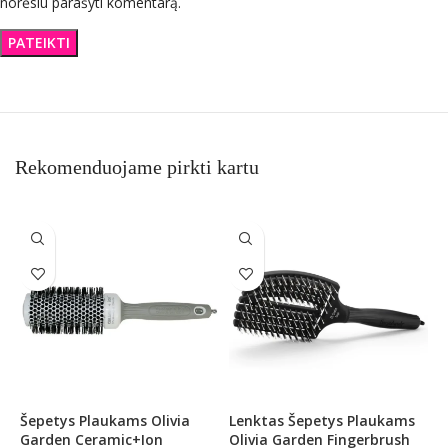
norėsiu parašyti komentarą.
Rekomenduojame pirkti kartu
Šepetys Plaukams Olivia
Lenktas Šepetys Plaukams
L
Garden Ceramic+Ion
Olivia Garden Fingerbrush
O