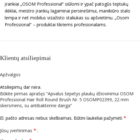
įrankiai „OSOM Professional“ siūlomi ir ypač patogūs teptukų
dėklai, meistro įrankių lagaminai persinešimui, manikiūro stalo
lempa ir net mobilus vizažisto staliukas su apšvietimu. „Osom
Professional“ – produktai tikriems profesionalams.
Klientų atsiliepimai
Apžvalgos
Atsiliepimų dar nėra.
Būkite pirmas aprašęs “Apvalus šepetys plaukų džiovinimui OSOM
Professional Hair Roll Round Brush Nr. 5 OSOMP02399, 22 mm
skersmens, su antibakterine danga”
*
El. pašto adresas nebus skelbiamas.
Būtini laukeliai pažymėti
*
Jūsų įvertinimas