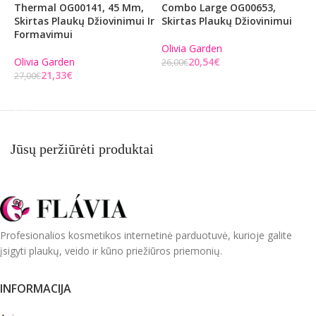
Thermal OG00141, 45 Mm,
Combo Large OG00653,
C
Skirtas Plaukų Džiovinimui Ir
Skirtas Plaukų Džiovinimui
O
Formavimui
D
Olivia Garden
Olivia Garden
20,54
€
O
26,00
€
21,33
€
27,00
€
2
Į KREPŠELĮ
Į KREPŠELĮ
Jūsų peržiūrėti produktai
Profesionalios kosmetikos internetinė parduotuvė, kurioje galite
įsigyti plaukų, veido ir kūno priežiūros priemonių.
INFORMACIJA