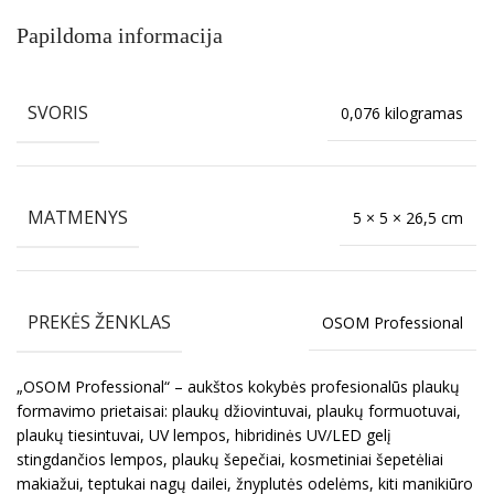
Papildoma informacija
SVORIS
0,076 kilogramas
MATMENYS
5 × 5 × 26,5 cm
PREKĖS ŽENKLAS
OSOM Professional
„OSOM Professional“ – aukštos kokybės profesionalūs plaukų
formavimo prietaisai: plaukų džiovintuvai, plaukų formuotuvai,
plaukų tiesintuvai, UV lempos, hibridinės UV/LED gelį
stingdančios lempos, plaukų šepečiai, kosmetiniai šepetėliai
makiažui, teptukai nagų dailei, žnyplutės odelėms, kiti manikiūro