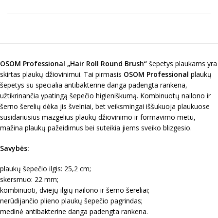
OSOM Professional
„Hair Roll Round Brush“
šepetys plaukams yra
skirtas plaukų džiovinimui. Tai pirmasis
OSOM Professional
plaukų
šepetys su specialia antibakterine danga padengta rankena,
užtikrinančia ypatingą šepečio higieniškumą. Kombinuotų nailono ir
šerno šerelių dėka jis švelniai, bet veiksmingai iššukuoja plaukuose
susidariusius mazgelius plaukų džiovinimo ir formavimo metu,
mažina plaukų pažeidimus bei suteikia jiems sveiko blizgesio.
Savybės:
plaukų šepečio ilgis: 25,2 cm;
skersmuo: 22 mm;
kombinuoti, dviejų ilgių nailono ir šerno šereliai;
nerūdijančio plieno plaukų šepečio pagrindas;
medinė antibakterine danga padengta rankena.