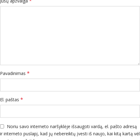
*
Jūsų apžvalga
*
Pavadinimas
*
El. paštas
Noriu savo interneto naršyklėje išsaugoti vardą, el. pašto adresą
ir interneto puslapį, kad jų nebereiktų įvesti iš naujo, kai kitą kartą vėl