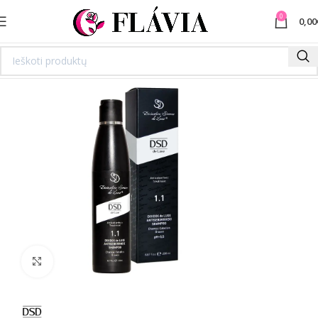
0
0,00
Spustelėkite norėdami padidinti