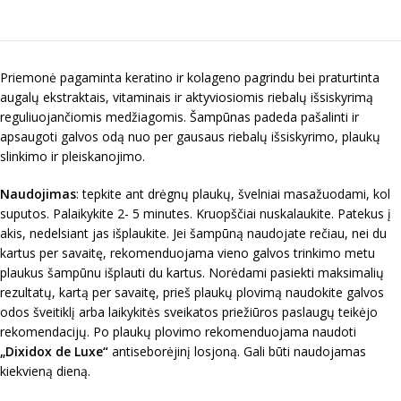
Priemonė pagaminta keratino ir kolageno pagrindu bei praturtinta
augalų ekstraktais, vitaminais ir aktyviosiomis riebalų išsiskyrimą
reguliuojančiomis medžiagomis. Šampūnas padeda pašalinti ir
apsaugoti galvos odą nuo per gausaus riebalų išsiskyrimo, plaukų
slinkimo ir pleiskanojimo.
Naudojimas
: tepkite ant drėgnų plaukų, švelniai masažuodami, kol
suputos. Palaikykite 2- 5 minutes. Kruopščiai nuskalaukite. Patekus į
akis, nedelsiant jas išplaukite. Jei šampūną naudojate rečiau, nei du
kartus per savaitę, rekomenduojama vieno galvos trinkimo metu
plaukus šampūnu išplauti du kartus. Norėdami pasiekti maksimalių
rezultatų, kartą per savaitę, prieš plaukų plovimą naudokite galvos
odos šveitiklį arba laikykitės sveikatos priežiūros paslaugų teikėjo
rekomendacijų. Po plaukų plovimo rekomenduojama naudoti
„Dixidox de Luxe“
antiseborėjinį losjoną. Gali būti naudojamas
kiekvieną dieną.