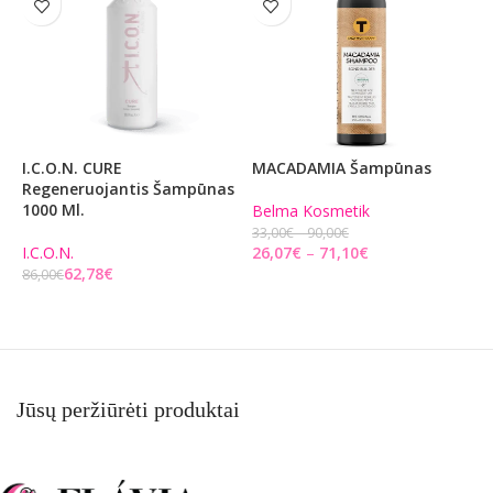
I.C.O.N. CURE
MACADAMIA Šampūnas
A
Regeneruojantis Šampūnas
P
1000 Ml.
R
Belma Kosmetik
T
33,00
€
90,00
€
7
I.C.O.N.
26,07
€
71,10
€
62,78
€
86,00
€
PASIRINKITE PARINKTIS
4
Į KREPŠELĮ
Jūsų peržiūrėti produktai