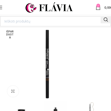
0
0,00
IŠPAR
DUOT
A
Spustelėkite norėdami padidinti