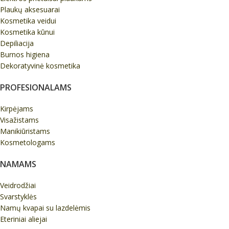
Plaukų aksesuarai
Kosmetika veidui
Kosmetika kūnui
Depiliacija
Burnos higiena
Dekoratyvinė kosmetika
PROFESIONALAMS
Kirpėjams
Visažistams
Manikiūristams
Kosmetologams
NAMAMS
Veidrodžiai
Svarstyklės
Namų kvapai su lazdelėmis
Eteriniai aliejai