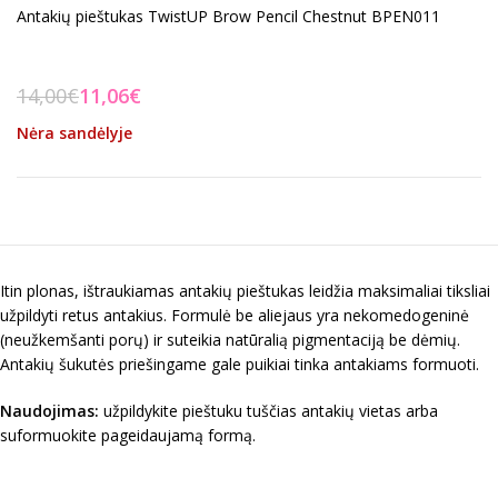
Antakių pieštukas TwistUP Brow Pencil Chestnut BPEN011
14,00
€
11,06
€
Nėra sandėlyje
Itin plonas, ištraukiamas antakių pieštukas leidžia maksimaliai tiksliai
užpildyti retus antakius. Formulė be aliejaus yra nekomedogeninė
(neužkemšanti porų) ir suteikia natūralią pigmentaciją be dėmių.
Antakių šukutės priešingame gale puikiai tinka antakiams formuoti.
Naudojimas:
užpildykite pieštuku tuščias antakių vietas arba
suformuokite pageidaujamą formą.