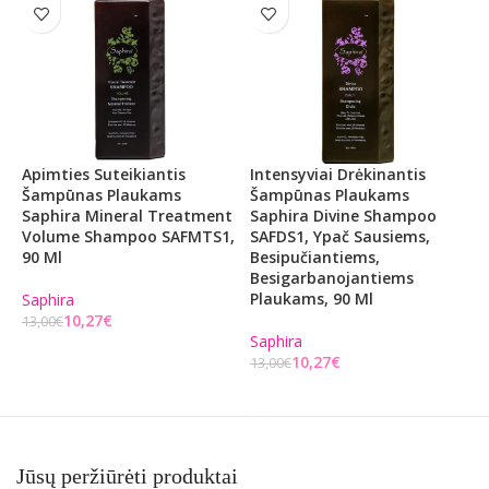
Apimties Suteikiantis
Intensyviai Drėkinantis
Ž
Šampūnas Plaukams
Šampūnas Plaukams
P
Saphira Mineral Treatment
Saphira Divine Shampoo
C
Volume Shampoo SAFMTS1,
SAFDS1, Ypač Sausiems,
I
90 Ml
Besipučiantiems,
Besigarbanojantiems
O
Plaukams, 90 Ml
Saphira
10,27
€
13,00
€
Saphira
Į KREPŠELĮ
10,27
€
13,00
€
Į KREPŠELĮ
Jūsų peržiūrėti produktai