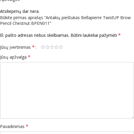
Atsiliepimų dar nėra.
Būkite pirmas aprašęs “Antakių pieštukas Bellapierre TwistUP Brow
Pencil Chestnut BPEN011”
*
El. pašto adresas nebus skelbiamas.
Būtini laukeliai pažymėti
*
Jūsų įvertinimas
*
Jūsų apžvalga
*
Pavadinimas