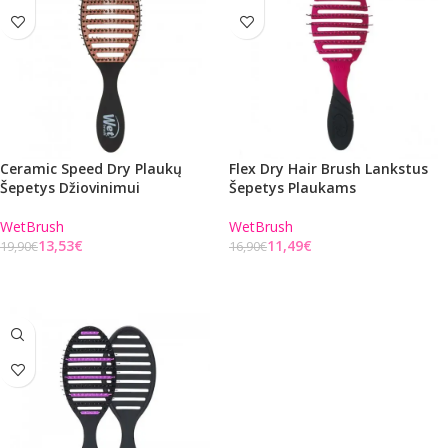
Ceramic Speed Dry Plaukų
Flex Dry Hair Brush Lankstus
Šepetys Džiovinimui
Šepetys Plaukams
WetBrush
WetBrush
13,53
€
11,49
€
19,90
€
16,90
€
Į KREPŠELĮ
Į KREPŠELĮ