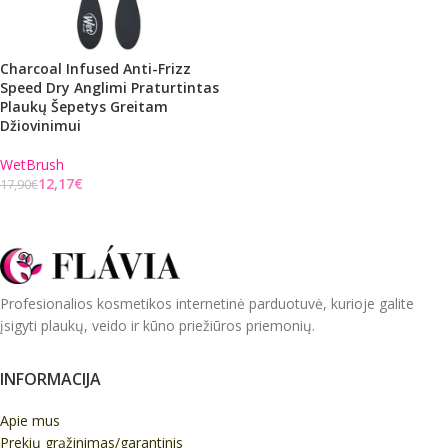
Charcoal Infused Anti-Frizz
Speed Dry Anglimi Praturtintas
Plaukų Šepetys Greitam
Džiovinimui
WetBrush
12,17
€
17,90
€
Į KREPŠELĮ
Profesionalios kosmetikos internetinė parduotuvė, kurioje galite
įsigyti plaukų, veido ir kūno priežiūros priemonių.
INFORMACIJA
Apie mus
Prekių grąžinimas/garantinis