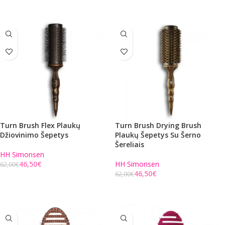
Į KREPŠELĮ
Turn Brush Flex Plaukų
Turn Brush Drying Brush
Džiovinimo Šepetys
Plaukų Šepetys Su Šerno
Šereliais
HH Simonsen
46,50
€
HH Simonsen
62,00
€
46,50
€
62,00
€
Į KREPŠELĮ
Į KREPŠELĮ