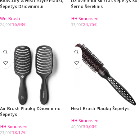
Blow-Dry & Heat Style Plaukų
Džiovinimui Skirtas Šepetys Su
Šepetys Džiovinimui
Šerno Šereliais
WetBrush
HH Simonsen
16,93
€
24,75
€
24,90
€
33,00
€
Į KREPŠELĮ
Į KREPŠELĮ
Air Brush Plaukų Džiovinimo
Heat Brush Plaukų Šepetys
Šepetys
HH Simonsen
HH Simonsen
30,00
€
40,00
€
18,17
€
23,00
€
Į KREPŠELĮ