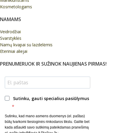
Manikiūristams
Kosmetologams
NAMAMS
Veidrodžiai
Svarstyklės
Namų kvapai su lazdelėmis
Eteriniai aliejai
PRENUMERUOK IR SUŽINOK NAUJIENAS PIRMAS!
Sutinku, gauti specialius pasiūlymus
Sutinku, kad mano asmens duomenys (el. paštas)
būtų tvarkomi tiesioginės rinkodaros tikslu. Galite bet
kada atšaukti savo sutikimą pateikdamas pranešimą
el. paštu info@flavia.lt Plačiau žr.: