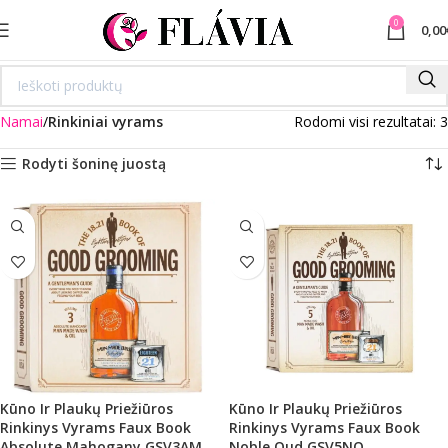
0
0,00
Namai
Rinkiniai vyrams
Rodomi visi rezultatai: 3
Rodyti šoninę juostą
Kūno Ir Plaukų Priežiūros
Kūno Ir Plaukų Priežiūros
Rinkinys Vyrams Faux Book
Rinkinys Vyrams Faux Book
Absolute Mahogany GSV3AM
Noble Oud GSV5NO