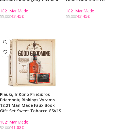
1821ManMade
1821ManMade
43,45
€
43,45
€
55,00
€
55,00
€
Į KREPŠELĮ
Į KREPŠELĮ
Plaukų Ir Kūno Priežiūros
Priemonių Rinkinys Vyrams
18.21 Man Made Faux Book
Gift Set Sweet Tobacco GSV1S
1821ManMade
41,08
€
52,00
€