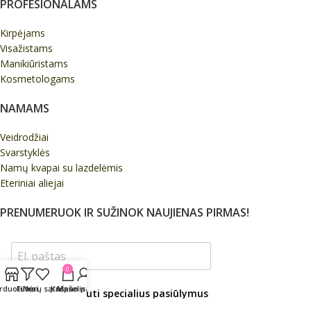
PROFESIONALAMS
Kirpėjams
Visažistams
Manikiūristams
Kosmetologams
NAMAMS
Veidrodžiai
Svarstyklės
Namų kvapai su lazdelėmis
Eteriniai aliejai
PRENUMERUOK IR SUŽINOK NAUJIENAS PIRMAS!
0
rduotuvė
Filtrai
Norų sąrašas
Krepšelis
Mano paskyra
Sutinku, gauti specialius pasiūlymus