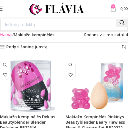
0
0,00
Namai
Makiažo kempinėlės
Rodomi visi rezultatai: 4
Rodyti šoninę juostą
Makiažo Kempinėlės Dėklas
Makiažo Kempinėlės Rinkinys
Beautyblender Blender
Beautyblender Beary Flawless
Defender BB22516
Blend & Cleanse Set BB20222,