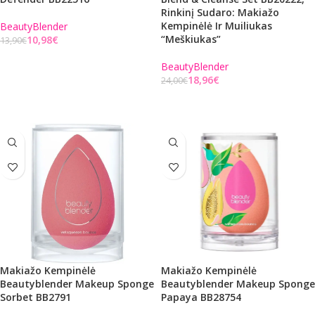
Rinkinį Sudaro: Makiažo
Kempinėlė Ir Muiliukas
BeautyBlender
“meškiukas”
10,98
€
13,90
€
Į KREPŠELĮ
BeautyBlender
18,96
€
24,00
€
Į KREPŠELĮ
Makiažo Kempinėlė
Makiažo Kempinėlė
Beautyblender Makeup Sponge
Beautyblender Makeup Sponge
Sorbet BB2791
Papaya BB28754