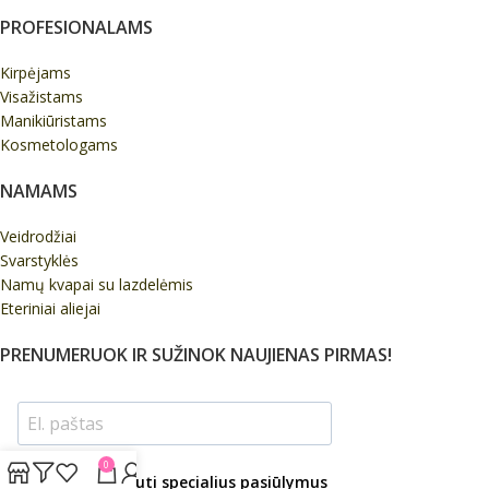
PROFESIONALAMS
Kirpėjams
Visažistams
Manikiūristams
Kosmetologams
NAMAMS
Veidrodžiai
Svarstyklės
Namų kvapai su lazdelėmis
Eteriniai aliejai
PRENUMERUOK IR SUŽINOK NAUJIENAS PIRMAS!
0
Sutinku, gauti specialius pasiūlymus