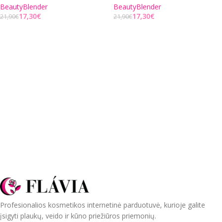
BeautyBlender
BeautyBlender
17,30
€
17,30
€
21,90
€
21,90
€
Į KREPŠELĮ
Į KREPŠELĮ
Profesionalios kosmetikos internetinė parduotuvė, kurioje galite
įsigyti plaukų, veido ir kūno priežiūros priemonių.