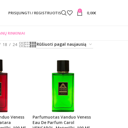
0
PRISIJUNGTI / REGISTRUOTIS
0,00
€
NŲ RINKINIAI
18
24
nduo Veness
Parfumuotas Vanduo Veness
atara
Eau De Parfum Carol
riški, 100 Ml
VENCAROL, Moteriški, 100 Ml