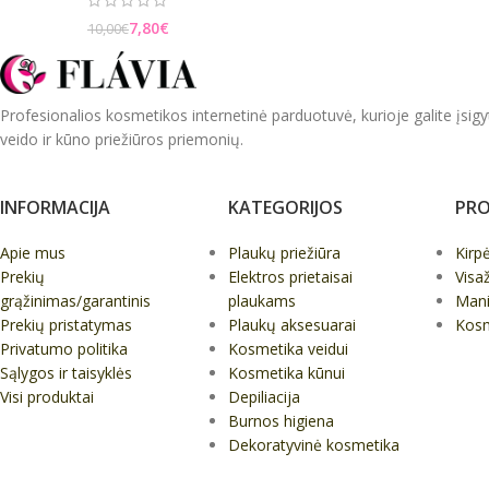
7,80
€
10,00
€
Profesionalios kosmetikos internetinė parduotuvė, kurioje galite įsigy
veido ir kūno priežiūros priemonių.
INFORMACIJA
KATEGORIJOS
PRO
Apie mus
Plaukų priežiūra
Kirp
Prekių
Elektros prietaisai
Visa
grąžinimas/garantinis
plaukams
Mani
Prekių pristatymas
Plaukų aksesuarai
Kos
Privatumo politika
Kosmetika veidui
Sąlygos ir taisyklės
Kosmetika kūnui
Visi produktai
Depiliacija
Burnos higiena
Dekoratyvinė kosmetika