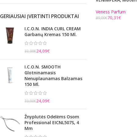
Veness Parfum
GERIAUSIAI ĮVERTINTI PRODUKTAI
70,31
€
89,00
€
Į KREPŠELĮ
I.C.O.N. INDIA CURL CREAM
Garbanų Kremas 150 Ml.
24,09
€
33,00
€
I.C.O.N. SMOOTH
Glotninamasis
Nenuplaunamas Balzamas
150 Ml.
24,09
€
33,00
€
Žnyplutės Odelėms Osom
Professional EICNL507S, 4
Mm