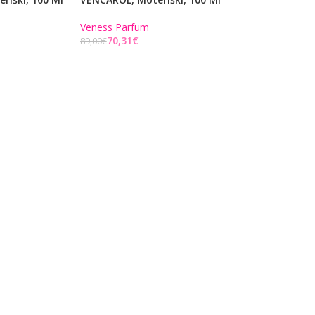
Veness Parfum
70,31
€
89,00
€
Į KREPŠELĮ