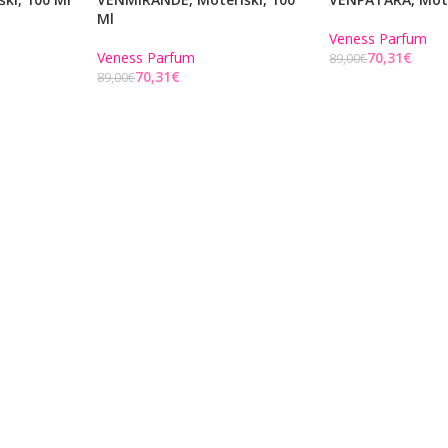
Ml
Veness Parfum
Veness Parfum
70,31
€
89,00
€
70,31
€
89,00
€
Į KREPŠELĮ
Į KREPŠELĮ