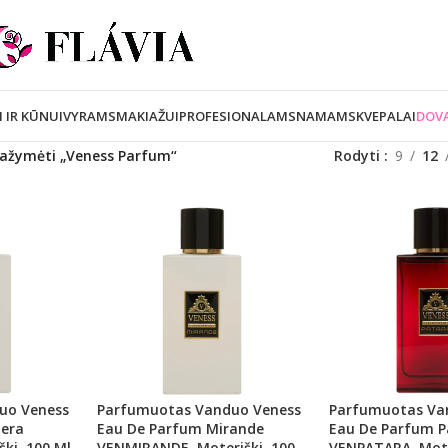
I IR KŪNUI
VYRAMS
MAKIAŽUI
PROFESIONALAMS
NAMAMS
KVEPALAI
DOVA
pažymėti „Veness Parfum“
Rodyti
9
12
uo Veness
Parfumuotas Vanduo Veness
Parfumuotas Va
pera
Eau De Parfum Mirande
Eau De Parfum P
ki, 100 Ml
VENMIRANDE, Moteriški, 100
VENPATARA, Mote