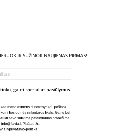
ERUOK IR SUŽINOK NAUJIENAS PIRMAS!
tinku, gauti specialius pasiūlymus
, kad mano asmens duomenys (el. paštas)
rkomi tiesioginės rinkodaros tikslu. Galite bet
šaukti savo sutikimą pateikdamas pranešimą
 info@flavia.lt Plačiau žr.:
lavia.lt/privatumo-politika