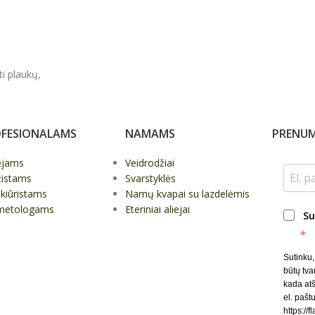
ti plaukų,
FESIONALAMS
NAMAMS
PRENUM
ėjams
Veidrodžiai
žistams
Svarstyklės
kiūristams
Namų kvapai su lazdelėmis
metologams
Eteriniai aliejai
Su
Sutinku
būtų tva
kada at
el. paštu
https://f