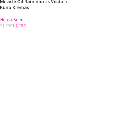
Miracle Oil Raminantis Veido Ir
Kūno Kremas
Hemp Seed
14,28
€
21,00
€
Į KREPŠELĮ